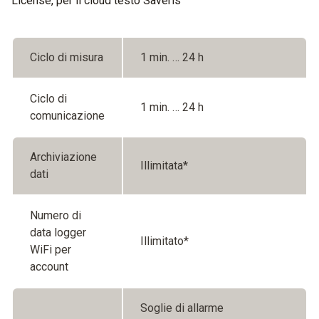
License, per il cloud testo Saveris
Ciclo di misura
1 min. … 24 h
Ciclo di
1 min. … 24 h
comunicazione
Archiviazione
Illimitata*
dati
Numero di
data logger
Illimitato*
WiFi per
account
Soglie di allarme