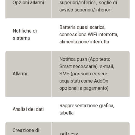
Opzioni allarmi
superiori/inferiori, soglie di
avviso superiori/inferiori
Batteria quasi scarica,
Notifiche di
connessione WiFi interrotta,
sistema
alimentazione interrotta
Notifica push (App testo
Smart necessaria), e-mail,
Allarmi
SMS (possono essere
acquistati come AddOn
opzionali a pagamento)
Rappresentazione grafica,
Analisi dei dati
tabella
Creazione di
.pdf/.csv