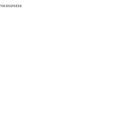
ima sicurezza
ezza.
o ed efficiente e piena