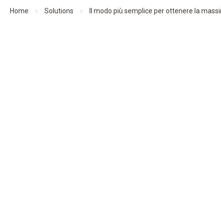
Home
Solutions
Il modo più semplice per ottenere la mass
Il modo più semplice per ottenere la massima sicur
testo Saveris 1: monitoraggio dei dati comod
conformità ai requisiti