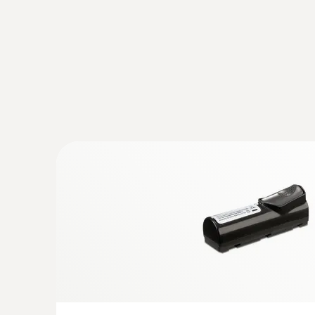
di Testo consentono di lavorare riducendo al mini
riscaldamento a pavimento e in altre tubazioni non
Facile controllo degli impianti e d
Presentazione immagine
testare i sistemi di riscaldamento e condizion
temperatura in modo rapido e semplice
Localizzazione del percorso dei circuiti di r
Verifica dei radiatori
Misurare le temperature di mandata e ritorno
Individuazione delle perdite nei tet