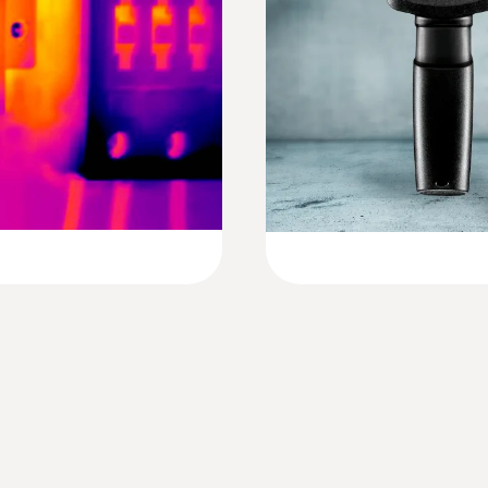
EU declaration of conformity testo 865
9 Hz
ell'aria possono essere analizzati in modo veloce e sicur
Risoluzione a infrarossi
Manuali di istruzioni testo 865s
a rapida occhiata con la termocamera è sufficiente per sc
mografia possono così essere facilmente localizzati eventua
160 x 120 pixels
Instruction manual testo 865 (for devices wi
SuperResolution (IFOV)
2.1 mrad
orno
Short manual testo 865-872
tine di un riscaldamento da pavimento
SuperResolution (Pixel)
Quickstart Guide (testo 865|testo 868|testo
320 x 240 pixels
Sensibilità termica
 rotte
Manuale di istruzioni IRSoft (per tutte le te
<0.1 °C (100 mK)
ella maggior parte dei casi non rimane altro che rompere i