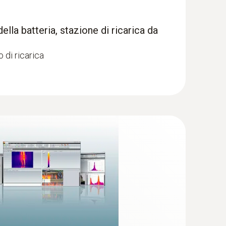
mente nei tetti piani), le termocamere mostrano le
della batteria, stazione di ricarica da
 di ricarica