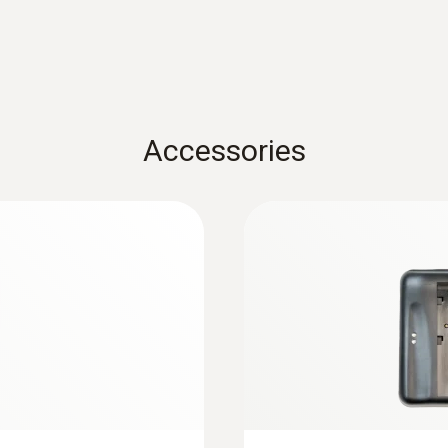
mo i danni e i costi, perché localizzano in modo preciso e 
Campo spettrale
 accessibili. Si evita così di spaccare muri e pavimenti, e
7,5 a 14 µm
Accessories
egli impianti di riscaldamento
Colori
amento/ventilazione: utilizzare una termocamera per identi
4 (ferro, arcobaleno HC, freddo-caldo, grigio)
iscaldamento negli impianti di riscaldamento a pavimento
Opzione display
solo immagine a infrarossi
Tipo display
ti piani
8,9 cm (3.5") TFT, QVGA (320 x 240 pixel)