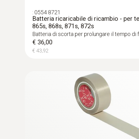
Rilevamento dell'umidità nei tetti: in base al
:
0554 8721
aree sul tetto con umidità sigillata o isolam
Batteria ricaricabile di ricambio - per
865s, 868s, 871s, 872s
Batteria di scorta per prolungare il tempo di
€ 36,00
€ 43,92