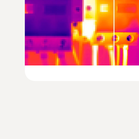
Gli impianti di riscaldamento e condizionamento d
contraddistingue le termocamere firmate Testo. Un
della distribuzione termica. Con l'aiuto della ter
Tipiche applicazioni della termocamera:
Rilevamento di radiatori intasati
Individuazione delle perdite
Misura della temperatura di mandata e di rit
Localizzazione dell'andamento delle serpen
Localizzazione sicura di condotte
Quando si sospetta la rottura di una condotta, n