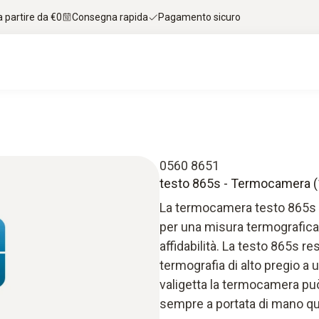
 partire da €0
Consegna rapida
Pagamento sicuro
0560 8651
testo 865s - Termocamera (1
La termocamera testo 865s un
per una misura termografica d
affidabilità. La testo 865s r
termografia di alto pregio a 
valigetta la termocamera pu
sempre a portata di mano q