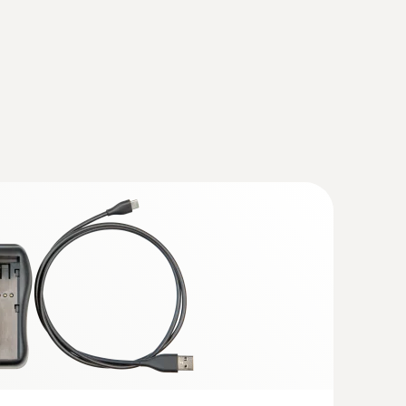
non distruttivo le perdite nei sistemi di
vitando i costi di riparazione.
ficare le irregolarità nella distribuzione della