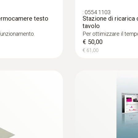
le differenze di temperatura (come si verificano principal
:
0554 1103
ento danneggiato
 termocamere testo
Stazione di ricarica 
tavolo
 funzionamento.
Per ottimizzare il tempo
€ 50,00
€ 61,00