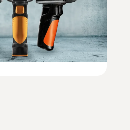
(
33.21 KB
)
o grazie all'estrema facilità d'uso che
oprire eventuali irregolarità dal punto di vista
(
1.71 MB
)
li radiatori intasati o perdite.
th Firmware up to 1.14x)
(
2.53 MB
)
(
375.05 KB
)
 871|testo 872)
(
2.1 MB
)
rmocamere testo)
(
1.59 MB
)
l muro o il pavimento interessati. Le termocamere