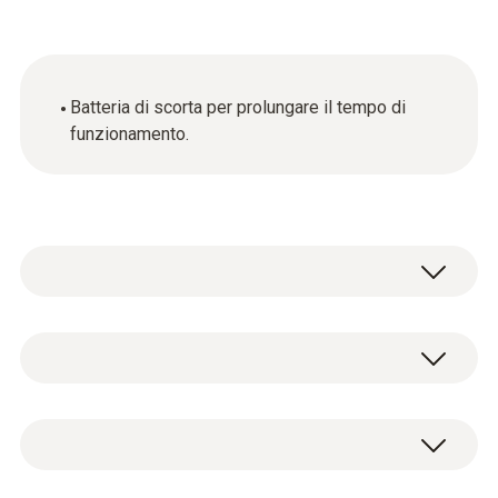
Batteria di scorta per prolungare il tempo di
funzionamento.
Dati tecnici generali
Peso
Batteria ricaricabile di ricambio (agli ioni di
55 g
litio).