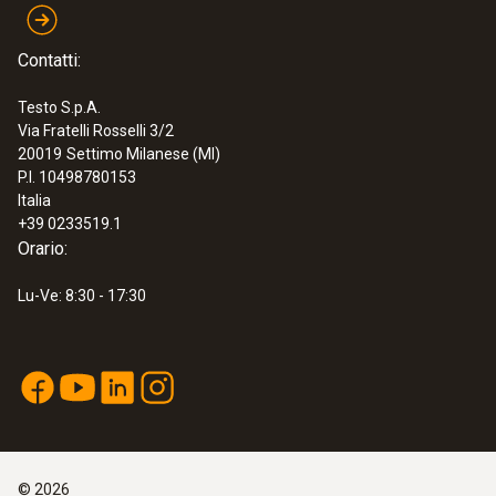
pixel)
€ 1.099,00
€ 1.340,78
Contatti:
Testo S.p.A.
Via Fratelli Rosselli 3/2
20019
Settimo Milanese (MI)
P.I. 10498780153
Italia
+39 0233519.1
Orario:
Lu-Ve: 8:30 - 17:30
:
0560 8684
testo 868s - Termocamera (160 x 120
pixel, app)
©
2026