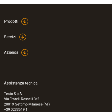
Dimensioni
70 x 20 x 20 mm
Prodotti
Colore prodotto
Servizi
nero
Azienda
Assistenza tecnica
Testo S.p.A.
Via Fratelli Rosselli 3/2
:
0560 8651
20019
Settimo Milanese (MI)
testo 865s - Termocamera (160 x 120
+39 0233519.1