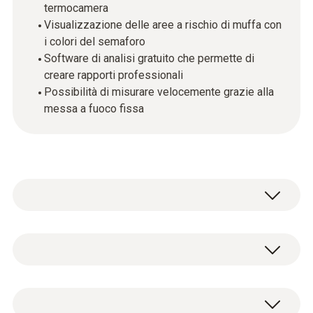
termocamera
Visualizzazione delle aree a rischio di muffa con
i colori del semaforo
Software di analisi gratuito che permette di
creare rapporti professionali
Possibilità di misurare velocemente grazie alla
messa a fuoco fissa
Comportamenti errati alla ventilazione o
difetti strutturali, come i ponti termici, sono
alcune delle cause più frequenti di
Garanzia e standard
formazione di muffe in appartamenti, case,