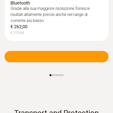
Bluetooth
Misurare le temperature di mandata e
Grazie alla sua maggiore risoluzione fornisce
ritorno
risultati altamente precisi anche nel range di
corrente più basso
€ 262,00
€ 319,64
Individuazione delle perdite nei
tetti piani
Rilevamento dell'umidità nei tetti: in base
alle differenze di temperatura (come si
verificano principalmente nei tetti piani), le
termocamere mostrano le aree sul tetto
con umidità sigillata o isolamento
danneggiato
Transport and Protection