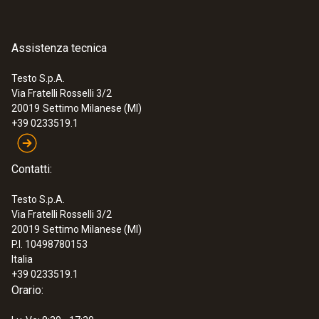
16 mm
Sonda igrometrica, CO
o CO (ciascuna
2
con impugnatura universale); oppure
Assistenza tecnica
:
0563 4406
Kit combinato 1 per velocità dell’aria
sonda termoigrometrica ultra-precisa con
testo 440 con Bluetooth®
Testo S.p.A.
cavo fisso
€ 969,00
Via Fratelli Rosselli 3/2
Sonda luxmetrica
20019
Settimo Milanese (MI)
€ 1.182,18
Batterie
+39 0233519.1
Contatti:
Testo S.p.A.
Via Fratelli Rosselli 3/2
20019
Settimo Milanese (MI)
P.I. 10498780153
Italia
+39 0233519.1
Orario: