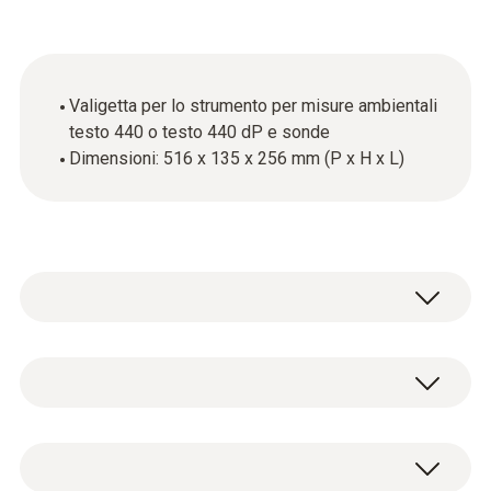
Valigetta per lo strumento per misure ambientali
testo 440 o testo 440 dP e sonde
Dimensioni: 516 x 135 x 256 mm (P x H x L)
La valigetta combinata è la soluzione ideale
per il trasporto e la protezione della vostra
preziosa attrezzatura.
Dati tecnici generali
La valigetta offre spazio per il seguente
materiale: