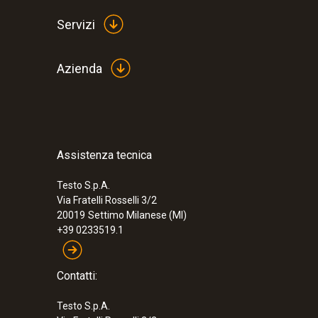
Servizi
Azienda
Assistenza tecnica
:
0560 1108
testo 110 - Termometro NTC
Testo S.p.A.
Via Fratelli Rosselli 3/2
20019
Settimo Milanese (MI)
+39 0233519.1
Contatti:
Testo S.p.A.