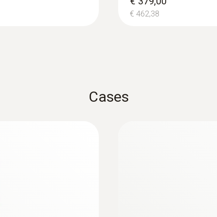
€ 379,00
€ 462,38
Cases
e hanno visto questo prodotto hann