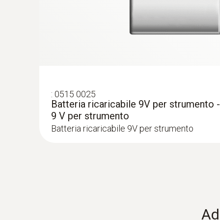
I clienti ch
:
0515 0025
Batteria ricaricabile 9V per strumento -
9 V per strumento
Batteria ricaricabile 9V per strumento
:
0563 0510
Kit testo 510 - per la misura della press
€ 179,00
€ 218,38
Ad