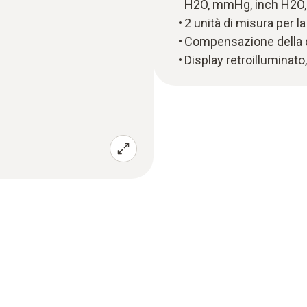
H2O, mmHg, inch H2O,
2 unità di misura per l
Compensazione della d
Display retroilluminato