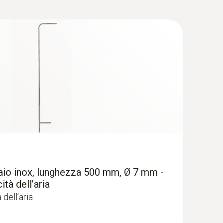
velocità dell’aria testo 440 delta P con
iaio inox, lunghezza 500 mm, Ø 7 mm -
ità dell’aria
 dell’aria