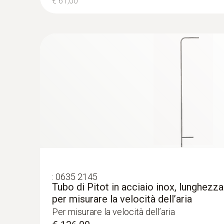
€ 61,00
:
0563 4409
Kit combinato 1 per velocità dell’aria t
:
0635 2145
Bluetooth
Tubo di Pitot in acciaio inox, lunghez
€ 1.630,00
per misurare la velocità dell’aria
€ 1.988,60
Per misurare la velocità dell’aria