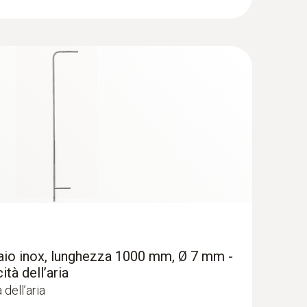
etro differenziale digitale con
p
iaio inox, lunghezza 1000 mm, Ø 7 mm -
ità dell’aria
 dell’aria