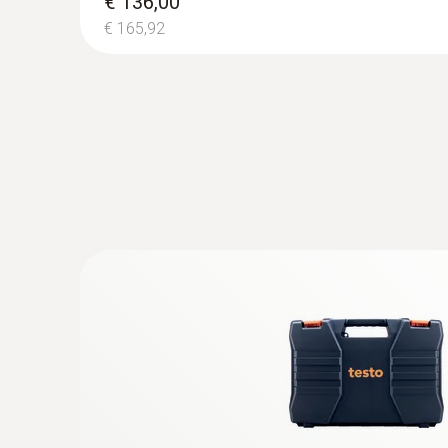
€ 136,00
€ 165,92
I clienti ch