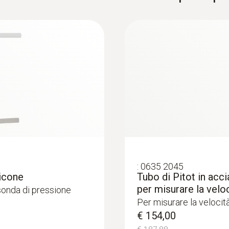
Durata batteria
120 h
Tipo display
LCD
Dimensioni display
2 linee
:
0563 4410
:
0635 2045
Temperatura di stoccaggio
bientali con
Kit combinato 2 per 
licone
Tubo di Pitot in acc
Bluetooth -
-10 a +70 °C
per misurare la veloc
 sonda di pressione
€ 1.748,00
Per misurare la velocità
€ 2.132,56
€ 154,00
Peso