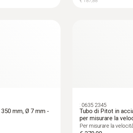
€ 187,88
300 g
:
0563 1512
esto 440 delta P con
testo 512-1 - Manom
:
0635 2345
collegamento all’ap
za 350 mm, Ø 7 mm -
Tubo di Pitot in acc
€ 471,00
per misurare la veloc
€ 574,62
Per misurare la velocità