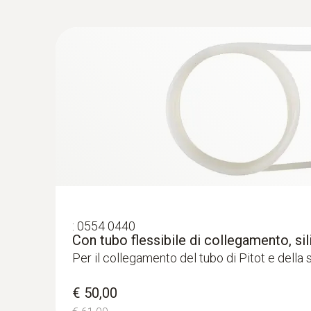
:
0560 4402
:
0554 0440
testo 440 dP - Strumento per misure am
Con tubo flessibile di collegamento, si
sensore di pressione differenziale
Per il collegamento del tubo di Pitot e della
€ 499,00
€ 608,78
€ 50,00