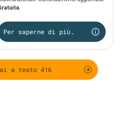
Gratuita.
Per saperne di più.
ai a testo 416