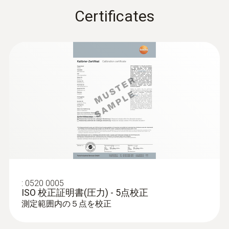
期間のCO2モニタリングの設定も、測定間隔
湿度-静電容量式
Certificates
とサイクルを設定するだけで行なえます。
長期的に保存されたCO2の値は、CO2濃度遷
測定範囲
移の評価に使用できます。
5 ～ 95 %rH
取扱説明書 testo 環境プ
ローブ（有線ハンドル
(
704.2 KB
)
:
0560 0400
付）
testo 400 - マルチ環境計測器
精度
¥260,000
±5 %rH (その他の範囲)
¥286,000
取替式プローブヘッドでより
Hysteresis: ±1.0 %rH
±0.06 %rH/K (0 ～ +50 °C)
多くの用途を実現
±3 %rH (10 ～ 35 %rH)
長期安定性: ±1 %RH / year
ユニバーサルハンドルはすべてのプローブヘ
:
0520 0005
±2 %rH (35 ～ 65 %rH)
ッドと接続でき、プローブヘッドの取替で低
ISO 校正証明書(圧力) - 5点校正
±3 %rH (65 ～ 90 %rH)
コストで多種多様な用途に対応可能。
測定範囲内の５点を校正
別売のBluetooth対応無線ハンドルを購入す