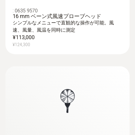
0.1 hPa
体およびハンドル送付の必要はありません。
毎日の業務で使用される場合も、バックアッ
:
0635 9570
16 mm ベーン式風速プローブヘッド
プとしてプローブヘッドがあると便利です。
シンプルなメニューで直観的な操作が可能。風
:
0563 0400 72
速、風量、風温を同時に測定
testo 400 - コンボセット 2
¥113,000
¥560,000
¥124,300
IAQプローブの用途
¥616,000
IAQプローブはオフィス、製造現場、倉庫な
どの室内空気質を測定するために使用されま
す。
CO2の測定は室内空気室において重要です。
高い濃度のCO2は、疲労感、集中力の欠如な
どの原因となります。それゆえ、CO2濃度は
一般的に1,000ppm以下に維持することが推
奨されています。