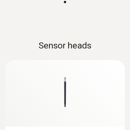
分解能
れば、プローブヘッドのみを付け替えてすぐ
0.1 %rH
に使用出来ます。これまでの有線ケーブルに
よる、距離的、物理的(接続の手間、線のか
らまり等)な煩わしさを解消します。接続距
:
0563 0400 71
離は最大で約20mまでです。※電波干渉の影
絶対圧
testo 400 - コンボセット 1
Sensor heads
響や障害となるものがない場合。
¥570,000
¥627,000
測定範囲
+700 ～ +1100 hPa
校正データ内蔵のインテリジ
ェントプローブ
精度
デジタルプローブは本体精度を考慮しなくて
±3.0 hPa
よいため、より高精度な測定が可能(測定結
果はセンサ精度のみに依存します)。そし
分解能
て、プローブヘッドのみで校正が可能の為本