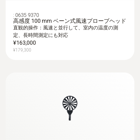
:
0635 9370
:
0563 0401
高感度 100 mm ベーン式風速プローブヘッド
testo 400 PMVセット
直観的操作：風速と並行して、室内の温度の測
¥650,000
定、長時間測定にも対応
¥715,000
¥163,000
¥179,300