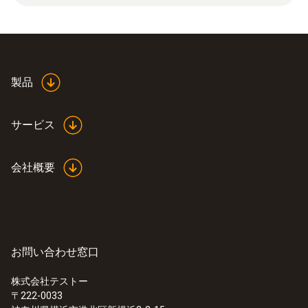
Product colour
white
製品
サービス
会社概要
お問い合わせ窓口
株式会社テストー
〒222-0033
:
0572 1767