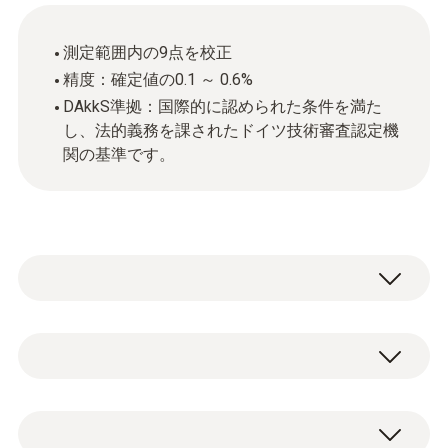
測定範囲内の9点を校正
精度：確定値の0.1 ～ 0.6%
DAkkS準拠：国際的に認められた条件を満た
し、法的義務を課されたドイツ技術審査認定機
関の基準です。
一般テクニカルデータ
ハウジング
DAkkS 校正証明書/圧力：９点校正
paper