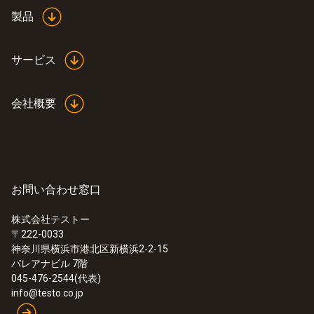
白
えば温度計のチャネル/プローブ接続口が2ヶ
製品
所あるデータロガー/変換器は、校正料金が
倍になります。
サービス
会社概要
お問い合わせ窓口
株式会社テストー
〒222-0033
:
0572 1901
神奈川県横浜市港北区新横浜2-2-15
testo 190 T1 - 耐熱･耐圧データロガー
パレアナビル 7階
045-476-2544(代表)
info@testo.co.jp