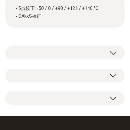
5点校正: -50 / 0 / +90 / +121 / +140 °C
DAkkS校正
一般テクニカルデータ
ハウジング
5点校正のDAkkS校正証明書 (温度)。
紙
データロガー/変換器に付いている温度計の
製品の色
チャネル/プローブ接続口の数によって、校
正料金が異なりますのでご注意ください。例