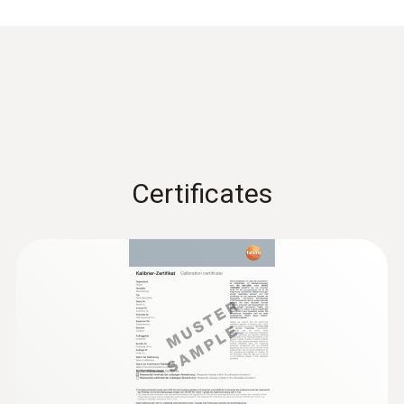
書付
の筐体を採用しています。
精度
バッテリ交換は工具不要で、バッテリを回し
±0.1 °C (-40 ～ 140 °C)
て取り付け、取り外しがわずか30秒で簡単に
データシート testo 190
(
1.17 MB
)
±0.2 °C (-50 ～ -40 °C)
行えます。
バッテリには2種類あり、設置場所のスペー
分解能
Information according to
スに応じて取り替えて使用可能です。本体に
Reg. (EU) 2023/2854
(
140 KB
)
取り付けたとき、電池(大)は高さ25mm、電
0.01 °C
Certificates
(DataAct) - testo 190
池(小)は7mmの高さとなります。凍結乾燥器
での測定を行う場合には低温対応(-50℃)電池
応答速度
HACCP Certificate
(大)をご使用ください。
Equipment
t90 = 6 秒
Temperature. Humidity.
(
207.87 KB
)
データロガーの設定、データ抽出、評価
Pressure
ケース(小)は8台のデータロガーを収納する以
Monitoring/Recording
外にも、PCと接続するためのインターフェ
一般テクニカルデータ
ースにもなります。