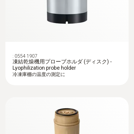
チャネル
1
Authorizations
CE
:
0554 1907
凍結乾燥機用プローブホルダ (ディスク) -
Lyophilization probe holder
バッテリの種類
冷凍庫棚の温度の測定に
1/2 AA lithium
バッテリ寿命
750 operating hours (measuring cycle 10 sec
at +121 °C)