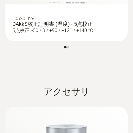
775 mm
:
0520 0281
DAkkS校正証明書 (温度) - 5点校正
プローブシャフト先端の長さ
5点校正: -50 / 0 / +90 / +121 / +140 °C
25 mm
プローブシャフト 直径
1.5 mm
プローブシャフト先端部 直径
アクセサリ
3 mm
測定レート
1秒～24時間