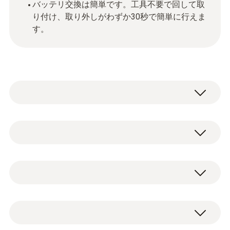
バッテリ交換は簡単です。工具不要で回して取
り付け、取り外しがわずか30秒で簡単に行えま
す。
testo 190-T3の特長
高精度：testo 190-T3は、フレキシブル温度
プローブ (長さ775 mm、Ø 3 mm) タイプで応
Pt1000
用性の高い測定が可能です。
ロガー本体の筐体はSUS316Lを使用してお
り、耐熱、耐圧に優れています。
測定範囲
testo 190-T3: CFR Part11対応, 電池(大), イン
バッテリのハウジングには、耐熱、耐摩耗性
-50 ～ +140 °C
ターフェース接続用アダプタ(大), 出荷検査
に優れたPEEK(ポリエーテルエーテルケトン)