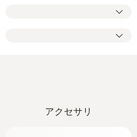
また、-50 から +1000 °Cと測定範囲が広いの
測定範囲
本体、9Vブロック型電池、取扱説明書、出荷
でさまざまな温度測定の現場で役立ちます。
-50 ～ +1000 °C
検査書
（プローブにより測定範囲が異なります。）
精度
ご注意: プローブは別売です。測定器をお求
めの際は別途プローブをお求めください。
±(0.7 °C + 測定値の 0.5%) (その他の範囲)
測定範囲の広いtesto 925
±(0.5 °C + 測定値の 0.3%) (-40 ～ +900 °C)
testo 925にK熱電対温度プローブを装着する
気体プローブ
分解能
ことでさまざまな測定が可能になり、現場で
データシート testo
(
920.48 KB
)
の測定に関する要求事項にも対応します。
922
0.1 °C (-50 ～ +199.9 °C)
表面温度プローブ:
パイプクランププロー
1 °C (その他の範囲)
ブはパイプの表面に簡単に取り付けられ
データシート testo 925
(
837.0 KB
)
るので、表面が平らではないものにも装
アクセサリ
着できます。また、センサに磁石のつい
たマグネットプローブは、金属表面に簡
一般テクニカルデータ
単に取り付けられます