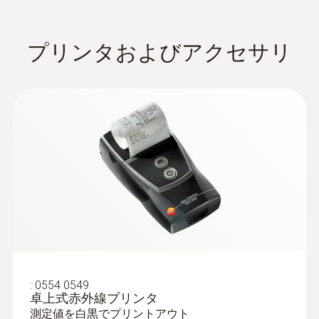
プリンタおよびアクセサリ
:
0602 1293
K熱電対 浸漬温度プローブ
K熱電対
¥13,000
¥14,300
:
0554 0549
卓上式赤外線プリンタ
測定値を白黒でプリントアウト