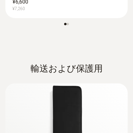
¥6,600
¥7,260
輸送および保護用
:
0602 5693
K熱電対 シース熱電対（クラス１） -
φ3㎜ / 1000 mm
超ロングタイプの測定チップ
¥14,000
¥15,400