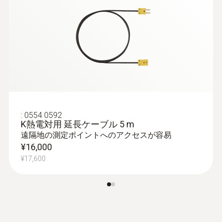
値を固定表示するホールド機能、しきい
9V ブロック電池, 6F22
値を超えたときのアラーム機能など、現
場での温度測定業務に必要な機能を搭載
バッテリ寿命
(しきい値は任意で設定可能)
バックライトオフ時：約200時間
便利なオプション群:
現場での即時プリン
トが可能な赤外線プリンタ、IP 65の防水
保管温度
性を維持するTopSafe プロテクタ等
-40 ～ +70 °C
:
0554 0592
K熱電対用 延長ケーブル 5 m
遠隔地の測定ポイントへのアクセスが容易
質量
:
0602 0593
¥16,000
K熱電対 フレキシブル 浸漬温度プロー
¥17,600
171 g
ブ
応答速度わずか2秒で素早く測定
¥25,000
¥27,500