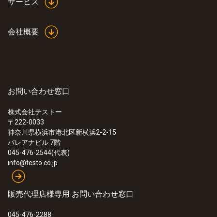
サービス
会社概要
:
0602 0644
K熱電対 ファイバーグラス被覆熱電対 -
φ1.5mm / 800mm
ガラス繊維ジャケット
¥4,900
¥5,390
お問い合わせ窓口
株式会社テストー
〒222-0033
神奈川県横浜市港北区新横浜2-2-15
パレアナビル 7階
045-476-2544(代表)
info@testo.co.jp
表面温度プローブ
販売代理店様専用 お問い合わせ窓口
045-476-2288