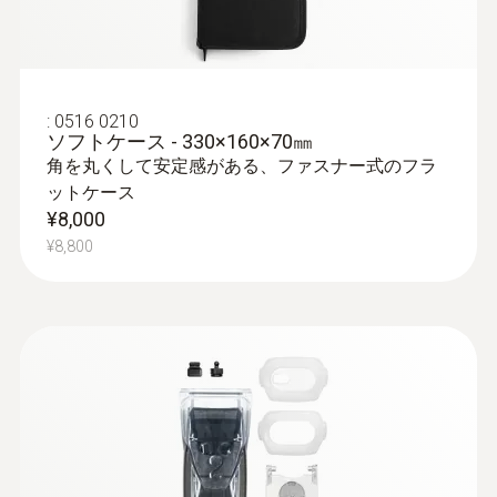
:
0516 0210
ソフトケース - 330×160×70㎜
角を丸くして安定感がある、ファスナー式のフラ
ットケース
¥8,000
¥8,800
:
0602 5792
K熱電対 シース熱電対（クラス１） -
φ1.5㎜ / 500㎜
ワイヤーのような極細の測定チップで、温
度を素早く測定
¥8,000
¥8,800