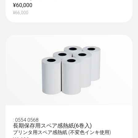
¥60,000
¥66,000
:
0602 2693
K熱電対 高速応答 浸漬温度プローブ
極細φ1.5 mmのプローブ先端部で素早く温
度を測定、プローブシャフトは60mm
¥33,000
:
0554 0568
¥36,300
長期保存用スペア感熱紙(6巻入)
プリンタ用スペア感熱紙 (不変色インキ使用)