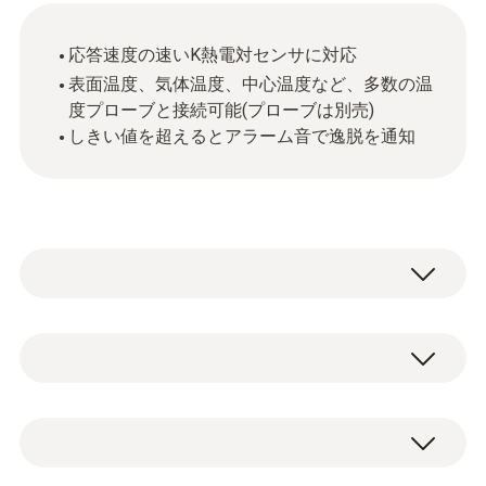
応答速度の速いK熱電対センサに対応
表面温度、気体温度、中心温度など、多数の温
度プローブと接続可能(プローブは別売)
しきい値を超えるとアラーム音で逸脱を通知
testo 925 K熱電対温度計は、暖房設備、衛生
設備、冷凍空調を含む空調設備などの温度測
定業務にオールラウンドに対応します。応答
K熱電対(NiCr-Ni)
速度の速いK熱電対のプローブを接続したこ
の温度計は、スピーディに測定ができます。