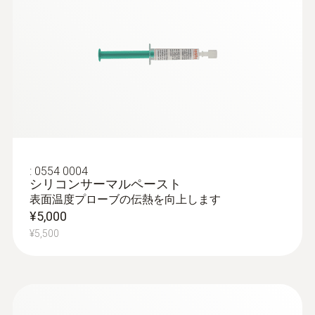
中心温度プローブ:
中心温度プローブは浸
外形寸法
取扱説明書 testo 925
(
548.4 KB
)
漬・芯温測定ができます。バリーエーシ
182 X 65 X 40 mm
ョンが広く、フレキシブルタイプ、堅牢
タイプ、防水タイプなどがあります
気体温度プローブ:
気体（雰囲気）温度を
:
0602 1793
動作温度
K熱電対 気体温度プローブ -
素早く測定できます
K熱電対
-20 ～ +50 °C
「プローブ」タブよりニーズにあったK熱電
¥17,000
対温度プローブを選んでください。
¥18,700
ハウジング
:
0554 0004
シリコンサーマルペースト
ABS
表面温度プローブの伝熱を向上します
testo 925による温度測定のメ
¥5,000
チャネル数
リット
¥5,500
1チャネル
特長:
バックライト付大画面ディスプレ
浸漬/芯温プローブ
イ、最新の測定値表示、測定を開始して
バッテリの種類
からの最大値・最小値の連続表示、測定