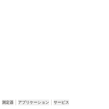
多成分燃焼排ガス分析計
工業施設における排ガス分析は、高温、高湿度、排ガス中の粉
塵含有量が高いなど、過酷な条件下で実施される場合が多くあ
ります。燃焼排ガス測定は、一酸化炭素（CO）、二酸化炭素
（CO
）、窒素酸化物（NO
）、二酸化硫黄（SO
）などの排出
2
X
2
量が非常に多い、資源やエネルギーを大量に消費するプロセス
で実施されます。
製品へ
測定器
アプリケーション
サービス