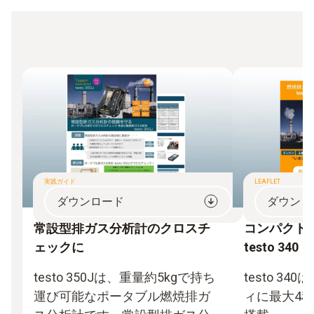
実践ガイド
LEAFLET
ダウンロード
ダウンロ
常設型排ガス分析計のクロスチ
コンパクト
ェックに
testo 340
testo 350Jは、重量約5kgで持ち
testo 3
運び可能なポータブル燃焼排ガ
ィに最大4