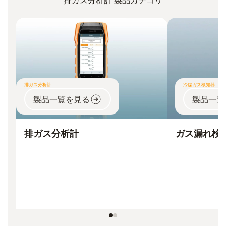
排ガス分析計 製品カテゴリ
排ガス分析計
冷媒ガス検知器
製品一覧を見る
製品一覧
排ガス分析計
ガス漏れ検