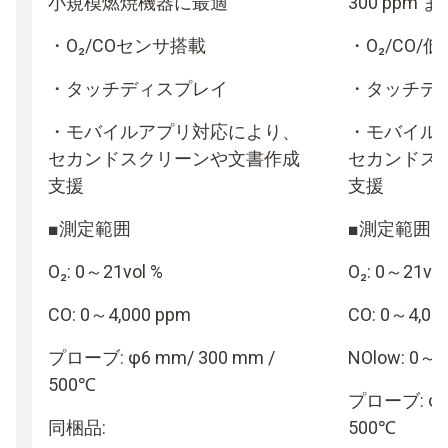
小規模燃焼機器に最適
300 ppm
・O₂/COセンサ搭載
・O₂/CO/
・タッチディスプレイ
・タッチデ
・モバイルアプリ対応により、
・モバイル
セカンドスクリーンや文書作成
セカンドス
支援
支援
■測定範囲
■測定範囲
O₂: 0～21vol %
O₂: 0～21vol
CO: 0～4,000 ppm
CO: 0～4,00
プローブ: φ6 mm/ 300 mm /
NOlow: 0～3
500℃
プローブ: φ6 
同梱品:
500℃