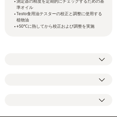
測定器の精度を定期的にチェックするための基
準オイル
Testo食用油テスターの校正と調整に使用する
植物油
+50℃に熱してから校正および調整を実施
食用油テスターの校正・調整を行うためのオ
イルです。調整用オイルが50 ℃程度になる
ように湯煎で温め、テスターのセンサーを浸
フライ油テスターの校正・調整に使用する基
し、校正モードでラベルに記載された数値を
準オイル (100 ml) は1本です。
入力してください。