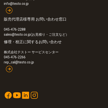
¥51,700
info@testo.co.jp
販売代理店様専用 お問い合わせ窓口
045-476-2288
sales@testo.co.jp(お見積り・ご注文など）
修理・校正に関するお問い合わせ
株式会社テストー サービスセンター
045-476-2266
rep_cal@testo.co.jp
:
0563 0102
testo 270 + testo 104-IR BT セット
¥106,000
¥116,600