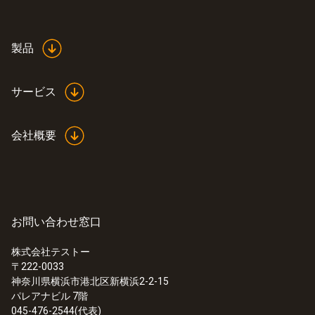
※ 2022年3月以降、さらに正確な測定と確実
な管理のため、実際の油の廃棄基準に近い基
準値 (20%前後) の改善版をお届けしておりま
製品
す。
改善版では使用期限も拡大しております。
サービス
下記のうちいずれか短い方が適用されます。
・梱包箱及びボトル本体に記載の使用期限
会社概要
・開封より6ヵ月
お問い合わせ窓口
株式会社テストー
〒222-0033
:
0563 2750
神奈川県横浜市港北区新横浜2-2-15
testo 270 - 食用油テスター
パレアナビル 7階
¥47,000
045-476-2544(代表)