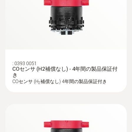
:
0393 0051
COセンサ (H2補償なし) - 4年間の製品保証付
:
0600 9770
き
フレキシブル排ガスプローブ - φ9㎜ /
COセンサ (H
補償なし) 4年間の製品保証付き
330㎜ / 180℃
2
暖房設備の排ガス測定用