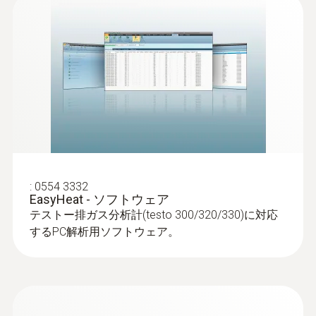
差圧センサ内蔵でガス圧測定
シンプルなメニューで操作が直感的に可
も1台で可能
能。長時間の測定もロガーモードで行えま
す。
¥84,000
testo 300 NEXT LEVEL または testo 300 LL
¥92,400
NEXT LEVEL には差圧センサが標準搭載され
ています。別売の差圧測定用アクセサリ(型
番: 0554 1203)を接続すると、ガスパイプ、
ダクトの差圧測定に使用できます。
センサ交換
:
0554 3332
EasyHeat - ソフトウェア
センサ保護機能によりセンサが長持ちするだ
排気ガスプローブ
テストー排ガス分析計(testo 300/320/330)に対応
けでなく、センサセルは調整データを内蔵し
するPC解析用ソフトウェア。
たモジュールタイプで、ユーザーが現場で交
換でき、メンテナンス性に優れています。※
ヘクスローブドライバー（星型/サイズT10）
が必要です。