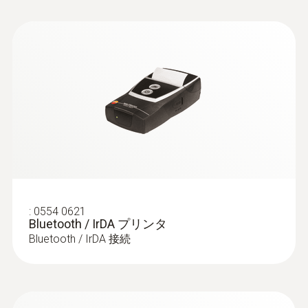
年 3月22日以降のnew 1.BImSchV に適
値や演算値の数値だけでなく、グラフ等の表
合しています。
示モードに切り替え可能。シーンに応じて素
早く設定変更が行えます。埋め込みタイプの
ディスプレイは直接衝撃を受けにくい構造と
なっており、専用保護フィルムも付いていま
す。
無線通信で他のデバイスと連
:
0600 9765
固形燃料セット - 排ガスプローブ φ8㎜
携！
/ 290㎜ / +300℃、ドレンポット
高精度な固形燃料測定に最適
testo 300 LL NEXT LEVEL はWi-Fiモジュール
¥94,000
:
0554 0621
を搭載しており、Wi-Fiに接続すれば、testo
¥103,400
Bluetooth / IrDA プリンタ
Bluetooth / IrDA 接続
300 LL NEXT LEVEL に保存されたPDFレポー
トやCSVデータをメール添付で現場で送信す
ることができます。
また、高度な使い方として、同一LAN上もし