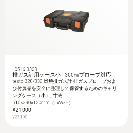
センサ交換の頻度を減らしたい場合は、長寿
命センサモデル「testo 300 LL NEXT LEVEL」
がおすすめです。O2、COセンサが長寿命仕
様となっています。
その他機能
:
0600 9760
本体背面の強力なマグネットで本体を固
排ガスプローブ - φ8㎜ / 180㎜ / 500℃
定
クイックチェンジシステムにより、プロー
:
0516 3300
Bluetooth®を搭載しており、専用プリン
排ガス計用ケース小 - 300㎜プローブ対応
ブシャフトの交換が容易にできます
タで印刷、またはPDF測定レポートを直
testo 320/330 燃焼排ガス計 排ガスプローブおよ
¥66,000
び付属品を安全に整理して保管するためのキャリ
接PC等へ送信可能
¥72,600
ングケース（小）, 寸法
スタンバイモード(スマートフォンのスリ
510×390×130mm（L×W×H）
ープモードと類似)を搭載。ワンタッチで
¥21,000
測定を開始できます。
¥23,100