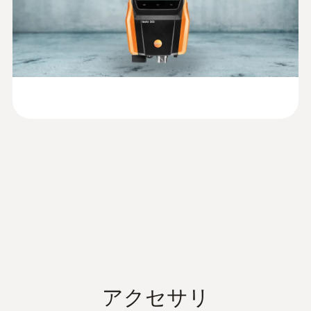
長寿命O2、COセンサと本体を
簡易マニュアル testo
4年保証
(
1.68 MB
)
300
testo 300 LL NEXT LEVEL は、testo
取扱説明書 testo 300
(
3.12 MB
)
300 NEXT LEVEL とは異なり「長寿命O2、CO
:
0632 1260
デュアルウォールクリアランスプロー
センサ」に対応しています。測定頻度が多
ブ - デュアルウォールクリアランスプ
く、センサの消耗が早いお客様や、センサの
ローブ（O2濃度）
交換回数を極力減らしたいお客様にはtesto
二重壁クリアランスのエア漏れと詰まりの
300 LL NEXT LEVEL がおすすめです。
検出
testo 300, testo
¥35,000
大型カラーディスプレイ＆ス
320, testo 330 -
(
v2.3, 64.11 MB
)
¥38,500
testo ZIV ドライバ
マートタッチ（静電容量式）
testo 300, 320, 330 ZIV ドライバは、燃
焼排ガス分析計 testo 300, 330 にサー
視認性の高い5インチの大型カラーディスプ
ドパーティ（他社製）ソフトを認識さ
レイを搭載しているため、ひと目で全ての測
アクセサリ
せるものです。このドライバは、2010
定パラメータを確認する事ができます。測定