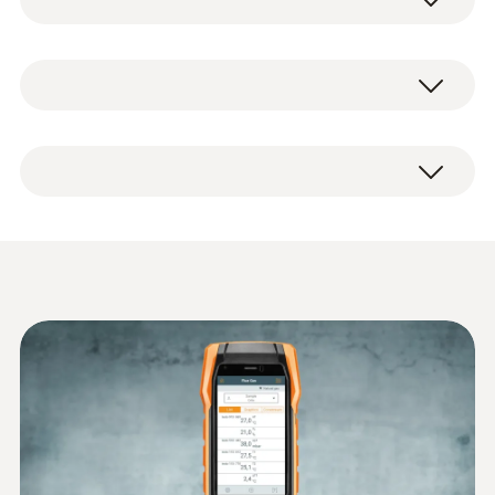
燃焼機器から排出される燃焼ガスを分析する
機器です。
testo 300 LL NEXT LEVEL 排ガス分析計、電
電気化学式センサを搭載しており、30秒のゼ
源ユニット、testo Bluetooth® コネクター×1
ロ調整後すぐに測定を開始することができま
す。
本体は堅牢な造りで、最新のタッチスクリー
ンが搭載されています。
特長
その他のプローブ
長寿命O2、COセンサと本体を4年保証
データシート testo 300
(
3.2 MB
)
タッチスクリーンによる直感的な操作
NL
現場でPDF測定レポートの作成と、メー
ル送信が可能
排ガス分析計カタログ
(
4.6 MB
)
長寿命バッテリ(最長10時間)
差圧センサ内蔵によりガス圧測定も可能
現場でセンサ交換が可能