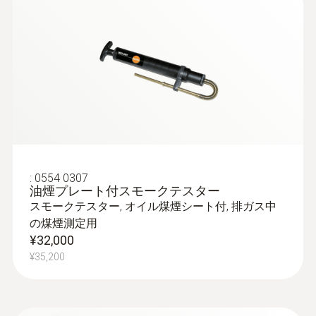
くはテザリング機能で直接接続したデバイス
からのHTTPリクエストに対して測定値（拡
張子 .json）を返すインターフェースを有し
プローブ
ています。この機能を使って外部機器や業務
アプリとの連携が行えます。(開発が必要)
長寿命バッテリ
testo 300 NEXT LEVEL または testo 300 LL
NEXT LEVEL には専用リチウムイオン電池が
:
0554 0307
油煙プレート付スモークテスター
搭載されています。
スモークテスター, オイル煤煙シート付, 排ガス中
最大で10時間駆動します。一日あたり2時間
の煤煙測定用
の測定した場合、排ガス分析計を約1週間使
¥32,000
用できます。
¥35,200
※お客様の使用環境等で稼働時間は変動しま
:
0632 1272
す。
COプローブ 有線ハンドル付き - CO