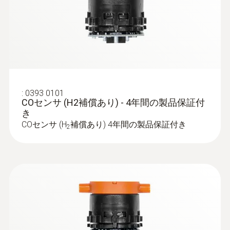
:
0393 0101
COセンサ (H2補償あり) - 4年間の製品保証付
:
0600 9740
き
排ガスプローブ - φ6㎜ / 180㎜ / 500℃
COセンサ (H
補償あり) 4年間の製品保証付き
ガス吸引用ホースと温度チャネルがバヨネ
2
ットロックを介して確実に計測器に接続す
ることができます
¥41,000
¥45,100