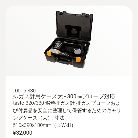
:
0600 9761
排ガスプローブ - φ8㎜ / 300㎜ / 500℃
クイックチェンジシステムにより、プロー
ブシャフトの交換が容易にできます
¥74,000
:
0516 3301
排ガス計用ケース大 - 300㎜プローブ対応
¥81,400
testo 320/330 燃焼排ガス計 排ガスプローブおよ
び付属品を安全に整理して保管するためのキャリ
ングケース（大）, 寸法
510×390×180mm（L×W×H）
¥32,000