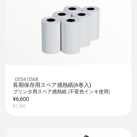
暖房システムの排ガス測定は、排ガスと一緒
保証条件
30 秒
に放出される汚染物質（一酸化炭素COな
ど）と暖かい排ガスで失われる暖房エネルギ
https://www.testo.com/guarantee
:
0563 3104
ーを測定するのに役立ちます。国によって
testo 310 II - 燃焼排ガス分析計
COとO₂の排ガスセンサ、温度センサ、圧力
は、排ガス規制は法的要件となっています。
インターフェイス
差圧-煙道ガスドラフト
センサを内蔵し、排ガス温度やドラフト圧
その主な目的は2つあります：
を測定、CO₂や空気比、燃焼効率を演算
USB; NFC
測定範囲
1. 大気が汚染物質で汚染されないようにする
チャージ時間
こと。
-20 ～ +20 hPa
:
0554 0568
6 - 8,5 h
長期保存用スペア感熱紙(6巻入)
2. エネルギーを可能な限り効率的に使用する
精度
プリンタ用スペア感熱紙 (不変色インキ使用)
こと。
¥6,600
バッテリ寿命
±1.5 測定値の (その他の範囲)
¥7,260
±0.03 hPa (-3.00 ～ +3.00 hPa)
排ガス量あたりの汚染物質量とエネルギー損
> 6 h (20 °C / 68 °F)
失は規定値を超えてはなりません。
分解能
インターフェイスプリンタ
法律で要求されるのは、標準運転中（主に機