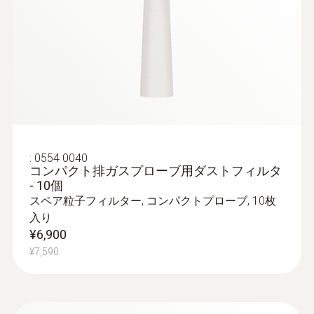
Quickstart testo 310 ll
(
1.5 MB
)
:
0563 3105
は、差圧（排ガスドラフト）が必要です。
る凝縮水トラップなどを備えています。
testo 310 II - 燃焼排ガス分析計 プリン
動作温度
セットになった Bluetooth®プリンタを使え
タセット
排ガスO₂
取扱説明書
ドラフトが恒常的に高すぎると、排ガスの平
ば、現場で測定結果をプリントアウトするこ
0 ～ +50 °C
COとO₂の排ガスセンサ、温度センサ、圧力
BLUETOOTH®/IrDA プリ
(
494.2 KB
)
均温度が上昇し、排ガスの損失が増加するた
とができます。
センサを内蔵し、排ガス温度やドラフト圧
ンタ
測定範囲
め、効率は低下します。
を測定、CO₂や空気比、燃焼効率を演算
EU-/EG-ガイドライン
¥183,000
0 ～ 21 vol.%
¥201,300
RED: 2014/53/EU
ドラフトが恒常的に低すぎると、燃焼中に酸
素が不足し、煤煙や一酸化炭素が発生するこ
:
0554 0040
精度
とがあり、これもまた、効率レベルの低下の
コンパクト排ガスプローブ用ダストフィルタ
アラーム信号
- 10個
原因となります。
±0.2 vol.%
LED
スペア粒子フィルター, コンパクトプローブ, 10枚
入り
分解能
¥6,900
バッテリの種類
¥7,590
バーナーの排ガスパラメータ
0.1 vol.%
Lithium-Ion rechargeable battery pack, 3500
（CO、O2、温度など）の測定
mAh, 3.7 V
応答速度t₉₀