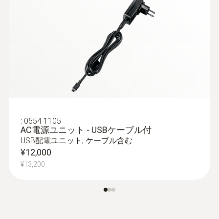
0.01 hPa
器を使用する全てのパフォーマンス）に測定
Bluetooth® / IRDA
を実施することです。ラムダプローブ（シン
グルホールまたはマルチホールプローブ）を
印刷速度
使用し、ボイラーと煙突 / 煙道間の接続管内
:
0554 0622
燃焼効率(Eta)
30 mm/s
の流れの中心（端ではなく管断面の中心）で
BLUETOOTH®/IrDA プリンタ
Bluetooth または 赤外線（IrDA）接続
測定します。測定値は排ガス分析計によって
測定範囲
記録され、後でプリントアウトまたはPCに
転送することができます。
0 ～ 120 %
:
0554 1105
測定は、設置者が試運転時に行い、必要であ
AC電源ユニット - USBケーブル付
分解能
USB配電ユニット, ケーブル含む
れば4週間後に排ガス検査員が行い、その
¥12,000
後、認定サービスエンジニアが定期的に行い
0.1 %
¥13,200
ます。
排ガス損失(演算値)