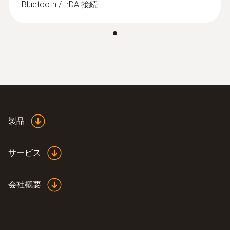
Bluetooth / IrDA 接続
±0.5 hPa
分解能
0.1 hPa
製品
排ガスCO(H₂補償なし)
サービス
測定範囲
0 ～ 4000 ppm
会社概要
精度
±20 ppm (0 ～ 400 ppm)