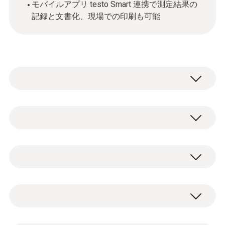
モバイルアプリ testo Smart 連携で測定結果の
記録と文書化、現場での印刷も可能
testo 310 II セットは、排ガス、ドラフト、周
囲CO、圧力の4つの測定項目から構成された
シンプルでわかりやすい操作メニューを搭載
しています。ボイラーや暖房設備などのメン
テナンス作業に必要なすべてがそろっていま
testo 310 II - 燃焼排ガス分析計
す。
0563 3104
testo 310 II (プローブ一体型)、
K熱電対(NiCr-Ni)
Bluetooth プリンタ、感熱紙ロール × 2、
BLUETOOTH®/IrDA プリンタ
ヒーティングシステムのメン
ケース、フィッティングコーン、