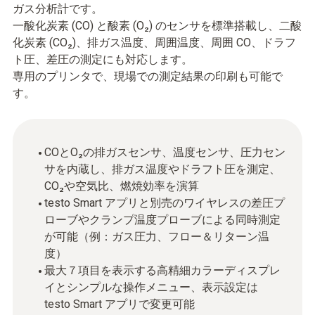
ガス分析計です。
一酸化炭素 (CO) と酸素 (O₂) のセンサを標準搭載し、二酸
化炭素 (CO₂)、排ガス温度、周囲温度、周囲 CO、ドラフ
ト圧、差圧の測定にも対応します。
専用のプリンタで、現場での測定結果の印刷も可能で
す。
COとO₂の排ガスセンサ、温度センサ、圧力セン
サを内蔵し、排ガス温度やドラフト圧を測定、
CO₂や空気比、燃焼効率を演算
testo Smart アプリと別売のワイヤレスの差圧プ
ローブやクランプ温度プローブによる同時測定
が可能（例：ガス圧力、フロー＆リターン温
度）
最大７項目を表示する高精細カラーディスプレ
イとシンプルな操作メニュー、表示設定は
testo Smart アプリで変更可能