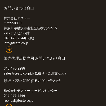
±10 測定値の (2001 ～ 4000 ppm)
お問い合わせ窓口
±5 測定値の (401 ～ 2000 ppm)
株式会社テストー
〒222-0033
分解能
神奈川県横浜市港北区新横浜2-2-15
パレアナビル 7階
1 ppm
045-476-2544(代表)
info@testo.co.jp
応答速度 t₉₀
販売代理店様専用 お問い合わせ窓口
60 秒
045-476-2288
sales@testo.co.jp(お見積り・ご注文など）
修理・校正に関するお問い合わせ
気体CO
株式会社テストー サービスセンター
045-476-2266
測定範囲
rep_cal@testo.co.jp