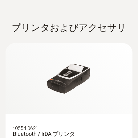
バーナーの圧力測定（ノズル
圧力、ガス流量圧力など）
測定範囲
0 ～ 99.9 %
プリンタおよびアクセサリ
家庭用暖房システムのサービス中に行われる
標準的な測定には、バーナーのガス圧のチェ
分解能
ックが含まれます。これには、ガス流量圧力
とガス残圧の測定が含まれます。流量圧力は
0.1 %
供給圧力とも呼ばれ、流れているガスの圧力
と静止しているガスの圧力を指します。ガス
ボイラーの流量圧力が18～25mbarの範囲か
らわずかに外れている場合、調整は行わず、
圧力測定
ボイラーを運転してはなりません。それにも
かかわらず運転を開始した場合、バーナーが
測定範囲
正常に機能せず、爆発が発生し、最終的に誤
-40 ～ +40 hPa
作動を起こし、暖房システムは停止します。
:
0554 0621
Bluetooth / IrDA プリンタ
精度