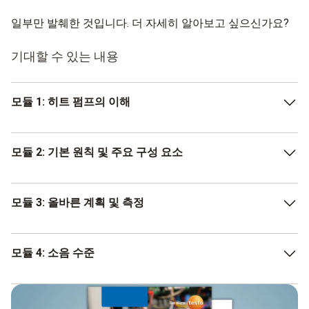
립니다. 이렇게 해야만 재료, 용접 이음새 및 납땜 조인트의
일부만 발췌한 것입니다. 더 자세히 알아보고 싶으신가요?
기공이나 미세 균열로 인한 누출을 후속 작동 중에 적시에
감지하고 제거할 수 있습니다. 누출의 다른 약점은 나사 연
기대할 수 있는 내용
결, 밸브 스터핑 박스, 측정 및 모니터링 장치, 역설적이게도
모든 종류의 씰입니다.
모듈 1: 히트 펌프의 이해
열원 - 방열판 - 시스템 경계
모듈 2: 기본 원칙 및 주요 구성 요소
디자인
열역학
작동 모드
모듈 3: 올바른 계획 및 측정
압축 냉동 회로의 네 가지 주요 구성 요소
사용 가능한 냉매
히트 펌프 시스템 계획
냉매 회로의 기타 중요한 구성 요소
GWP 값
모듈 4: 소음 수준
현장에서의 작업을 위한 실무 지식
히트 펌프의 효율을 위한 파라미터
설치 사이트
중요한 매개변수 기록 및 평가