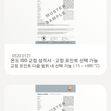
하우징 재질
플라스틱
보호등급
IP 20 (대기용 프로브, 표면용 프로브); IP 40
:
0602 4692
(대기용 프로브, 표면용 프로브)
클램프 온도 프로브 (열전대 K타입) - 파
:
0520 0121
이프(Ø 15-25 mm) 온도 측정용
온도 ISO 교정 성적서 - 교정 포인트 선택 가능
파이프(직경 최대 1인치) 표면 온도의 빠른 점
시스템 요구
교정 포인트 다음 범위 내 선택 가능 (-15 ~ +480 °C)
검이 가능한 띠
iOS 12.0 및 새로운 버전 요청; Android 6.0 이상
버전 필요; bluetooth_4.0
제품 색상
검정/노랑색