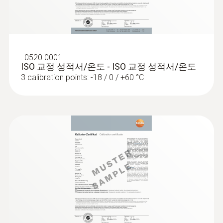
기에 자동 연결
라디오 범위
100 m
:
0520 0001
ISO 교정 성적서/온도 - ISO 교정 성적서/온도
3 calibration points: -18 / 0 / +60 °C
:
0602 0993
Refrigerant
빠른 반응 속도의 표면 측정 프로브, 굴곡
이 있는 표면도 측정 가능
A2L / A3 compatibel
가늘고 긴 열전대를 통한 빠른 응답 시간 (3
초)
보관 온도
-20 ~ +60 °C