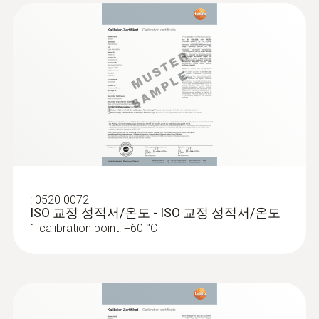
A2L/A2/A3 refrigerant
표면용 프로브 22 g
(
41.0 KB
)
testo 915i
스마트 케이스 (온도): 250 g
크기
직경 프로브 팁 3 mm (담금/침투용 프로브),
:
0602 0092
12 mm (표면용 프로브)
파이프 랩 프로브를 위한 예비 측정 헤드
스마트 케이스 (온도) 250 x 180 x 70
(열전대 K타입)
직경 프로브 셰프트 4 mm (대기용 프로브), 5
열전대 스트립이 장착된 교체 가능한 측정 헤
mm (담금/침투용 프로브), 5 mm (표면용 프로
드, 클램핑 브라켓이 장착된 온도 탐침 0602
:
0520 0072
4592용
브)
ISO 교정 성적서/온도 - ISO 교정 성적서/온도
블루투스 핸들 129 x 31 x 31 mm (LxWxH)
1 calibration point: +60 °C
작동 온도
-20 ~ +50 °C