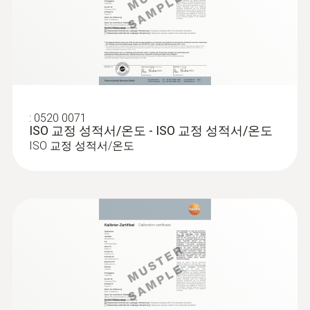
플러그인 프로브 연결
4개의 표준 프로브에 잠금식 연결이 가능한
testo 915i; 다른 일반 TC 프로브에 표준 플러
그인 연결
:
0520 0071
:
0602 0193
ISO 교정 성적서/온도 - ISO 교정 성적서/온도
배터리 수명
빠른 반응속도의 주걱 모양 표면 온도 프
ISO 교정 성적서/온도
로브(열전대 K타입) - 접근하기 어려운
150 h
곳 측정 가능
좁은 지역이나 틈에서 믿을 수 있는 측정
배터리 종류
AAA 배터리(1.5 V) 3개
데이터 전송
Bluetooth®; 테스토 전용 스마트 앱 및 측정 기