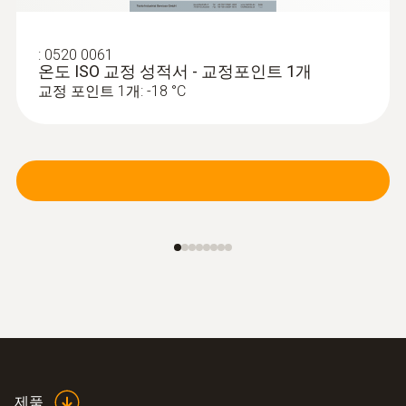
:
0520 0061
온도 ISO 교정 성적서 - 교정포인트 1개
교정 포인트 1개: -18 °C
:
0602 4592
클램핑 브라켓을 이용한 온도 프로브
(TC 타입 K) - 파이프 프로브
클램핑 브라켓 사용: 5에서 65 mm의 직경을
가진 파이프에 탐침을 빠르고 간단하게 고정
제품