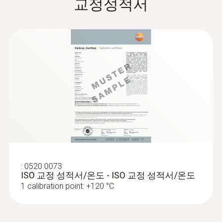
교정성적서
신속한 무선 온도 측정 가능
열전대 K타입 분해능
플러그인 측정 프로브를 쉽고 안전하게 연
Information according to
동할 수 있는 손잡이 부분의 혁신적인 잠금
0.1 °C
Reg. (EU) 2023/2854
(
140 KB
)
장치
(DataAct) - testo 915i
테스토 및 표준 유형의 K열전대 프로브와
반응 시간 t99
호환이 가능하며 온도 관련 모든 적용 분야
t90 = 60 초 (대기용 프로브)
에서 다기능으로 사용 가능
t90 = 3 초 (담금/침투용 프로브, 표면용 프로
테스토 스마트 앱(Testo Smart App)을 통
EU declaration of
:
0602 1993
브)
해 측정값 표시, 온도 곡선의 명확한 그래픽
(
34.18 KB
)
넓은 측정 팁이 장착된 표면 프로브(열전
conformity testo 915i
표시, 현장에서 문서 작성 및 PDF 또는 CSV
대 K타입)
평평한 표면을 위한 매우 넓은 측정 팁
파일로 전송
Instruction manual testo
자동 블루투스 연결을 통해 스마트폰, 태블
(
1.99 MB
)
Smart Probes
기술 데이터
릿PC 및 테스토 측정기기와 연동 가능
:
0520 0073
ISO 교정 성적서/온도 - ISO 교정 성적서/온도
100m 범위 내 블루투스 연동 가능
Quickstart Guide Smart
1 calibration point: +120 °C
무게
간편하며 튼튼한 외장
(
871.26 KB
)
Probe testo 915i
검증된 품질과 뛰어난 내구성으로 신뢰하
블루투스 핸들 88 g
고 사용할 수 있는 테스토 스마트 프로브
Technical Documentation
대기용 프로브, 담금/침투용 프로브 11 g