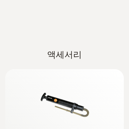
차압 분해능
플레이
measurements and have to be ordered
EU declaration of
측정 데이터, 고객 정보 등이 포함된 측정
0.01 hPa
separately.
conformity testo 300
보고서 실시간 생성
(
34.43 KB
)
Longlife
현장에서 생성한 측정 PDF 보고서 실시간
발송
Instruction manual testo
무선 랜 (WLAN) 통신을 통한 측정 보고서
O₂측정값
Further probes
(
3.42 MB
)
300
이메일 발송
액세서리
산업현장의 다양한 소프트웨어와 연동하여
O₂ 측정
Approval and
사용할 수 있는 테스토 인터페이스 기능 지
(
223.68 KB
)
Certification testo 300
0 ~ 21 Vol.%
원
측정 데이터 최대 100만개까지 저장 가능
Testo Information
테스토 블루투스 프린터(옵션)을 연결한 측
O₂ 정확도
Safety. Environment.
(
178.65 KB
)
정 데이터 현장 출력 가능
±0.2 Vol.%
Cleaning. Storage
기타 장점
O₂ 분해능
10시간의 배터리 수명: 하루에 2시간씩 최
대 5일간 사용할 수 있는 긴 배터리 사용 시