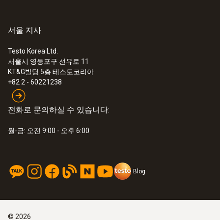
서울 지사
Testo Korea Ltd.
서울시 영등포구 선유로 11
KT&G빌딩 5층 테스토코리아
+82 2 - 60221238
전화로 문의하실 수 있습니다:
:
0615 5605
월-금: 오전 9:00 - 오후 6:00
Pipe wrap probe with NTC temperature
sensor - For measurements on pipes (Ø
5-65 mm)
Measuring range from -50 to +120 °C
Blog
©
2026