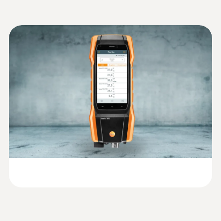
1 °C (나머지 범위)
high-quality Longlife sensors with a
3 승인
0.1 °C (-40 ~ +999.9 °C)
service life of up to 6 years, smart-touch
Product brochure testo
최대 6년의 서비스 기간을 지원하는 고품질
(
9.16 MB
)
operation, clearly structured
300
의 O
, CO 센서 장착
2
measurement menus, creation of
압력 측정 기능 내장
Product brochure testo
documentation on site, e-mailing of
차압
연소가스 측정에 최적화된 다양한 연소가
(
22.66 MB
)
300 Industry
reports, large HD display, robust housing
스 프로브 지원
Further areas of application:
블루투스 프린터, 대기 CO 프로브 등 현장
차압 측정 범위
스마트 연소가스 분석기
gas flow pressure measurement*, gas
에서 유용한 액세서리 지원
testo 300 데이터시트(영
(
4.98 MB
)
pipe test*, differential temperature
-100 ~ +200 hPa
문)
measurement (flow and return
스마트 터치 기술이 반영된 신개념 스마트 연
temperature on heating systems)*,
:
0632 1272
차압 정확도
소가스 분석기
Information according to
CO probe (digital) - wired
ambient CO measurement*, flue draught
스마트폰처럼 한번의 터치로 모든 측정 업
Intuitive: clearly structured measurement
Reg. (EU) 2023/2854
(
140 KB
)
±1.5 측정값의 % (+100.1 ~ +200 hPa)
measurement on heating systems*,
무를 빠르고 간편하게 수행할 수 있는 스마
menu for long-term measurement and
(DataAct) - testo 300
±0.5 hPa (0 ~ +50.0 hPa)
integrated 4 Pa measurement for
트-터치 기술
determination of CO concentration in indoor
±1 측정값의 % (+50.1 ~ +100.0 hPa)
combustion equipment
areas, e.g. in boiler rooms
모든 측정 데이터를 선명하고 직관적으로
* Please note: additional probes or
확인할 수 있는 5인치의 대형 한글 HD 디스
accessories are required for these