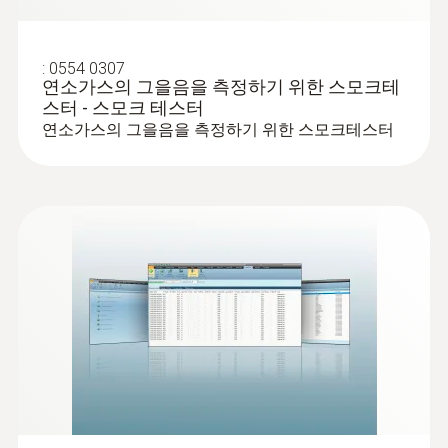
0.1 Vol.%
간
testo ZIV 드라이버
:
0632 1260
고무 코팅된 강력한 자성 설비로 산업현장
버전 - testo 300,
낫모양의 외부 O₂ 측정 프로브
(
v2.3, 64.11 MB
)
:
0554 0307
설비에 간편하게 부착하여 사용 가능
이중 벽 사이의 누출 및 막힘 탐지
testo 320, testo 330
연소가스의 그을음을 측정하기 위한 스모크테
testo 300, 320, 330 ZIV 드라이버를 사
스터 - 스모크 테스터
연소가스의 그을음을 측정하기 위한 스모크테스터
용하면 연소가스 분석기 testo 300, 330
을 타사 소프트웨어에 접속할 수 있습니
다. 드라이버는 2010년 3월 22일부터 적
용된 새 1.BImSchV에 적합합니다.
(
FW 1.10.8784, BTG
Firmware / App
0.3.8, APP
12.7.31.20326,
testo 300
43.94 MB
)
testo usb driver -
for various
(
v2.9.1, 2.02 MB
)
measuring
:
0600 9765
고체 연료 세트 (프로브 샤프트, 어댑터)