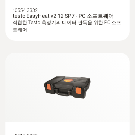
instruments
Ideal for precise solid fuel measurements
USB driver for the following devices
:
0554 3332
with USB port: * USB Interface testo 174
testo EasyHeat v2.12 SP7 - PC 소프트웨어
/ 177 - T + H * testo 300 / 320 / 330 /
적합한 Testo 측정기의 데이터 판독을 위한 PC 소프
330i / 335 / 340 / 350 * testo 435 *
트웨어
testo 556 / 560 / 570 / 580 * testo 635
* testo 735 * testo 845
연도 가스 프로브