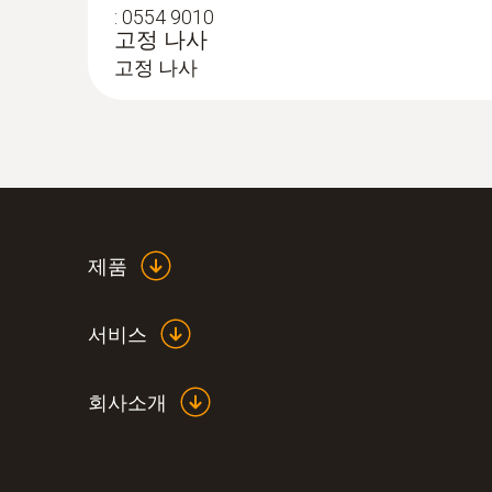
:
0554 9010
고정 나사
:
0633 3004 75
고정 나사
testo 300LL - 스마트 연소가스 분석기
제품
서비스
회사소개
:
0632 3220