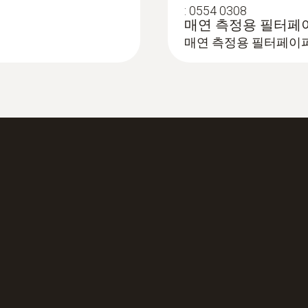
:
0554 0308
매연 측정용 필터페
:
520563 3010
매연 측정용 필터페이
testo 300LL 기본 
:
0632 3307