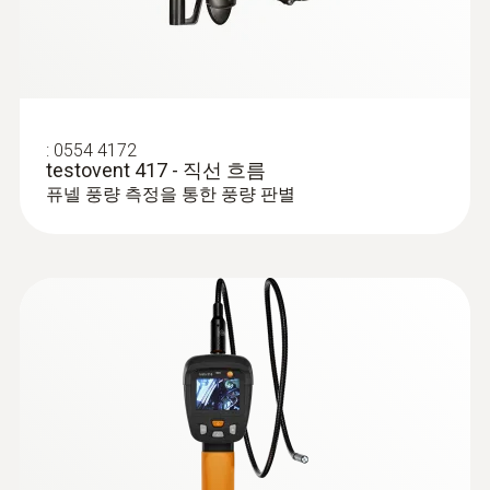
precision comparative measurements in
®
Bluetooth
including temperature
sensor
calibration laboratories, temperature
Intuitive: clearly structured measurement
measurements in chemical laboratories or
menu for volume flow and parallel
in the cosmetics industry as well as for
determination of air velocity, volume flow
determining the temperature distribution
and air temperature
:
0554 4172
in refrigerators and conditioning cabinets
testovent 417 - 직선 흐름
:
0560 1510
퓨넬 풍량 측정을 통한 풍량 판별
testo 510i - 차압 측정기(스마트 프로브)
압력, 풍속, 풍량 측정 가능 (피토튜브 옵션)