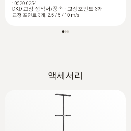
:
0520 0254
DKD 교정 성적서/풍속 - 교정포인트 3개
Intuitive: clearly structured measurement
Turbulence measurement in
교정 포인트 3개: 2.5 / 5 / 10 m/s
menu for long-term measurement and
accordance with EN ISO 7730 /
parallel determination of relative humidity
and air temperature in industrial exhaust air,
ASHRAE 55
bulk goods and climatic test cabinets
Determine the degree of turbulence and the
draught risk in the workplace: draught
restricts the comfort level and is the most
common cause of complaints about the
:
0563 4409
:
0563 4404
액세서리
testo 440 delta P Air Flow ComboKit 1
®
testo 440 Humidity Kit with Bluetooth
indoor climate. The turbulence probe (please
with Bluetooth® - 스마트 다기능 측정기
- 스마트 다기능 측정기 testo 440 온습
order separately) measures air velocity and
testo 440 차압 & 풍속 세트 1
도 측정 세트 (BT)
air temperature, and automatically calculates
대기 관련 모든 파라미터용 측정기
the draught risk and the degree of turbulence
in accordance with EN ISO 7730/ASHRAE 55.
For convenient measurements at varying
heights, we recommend using our measuring