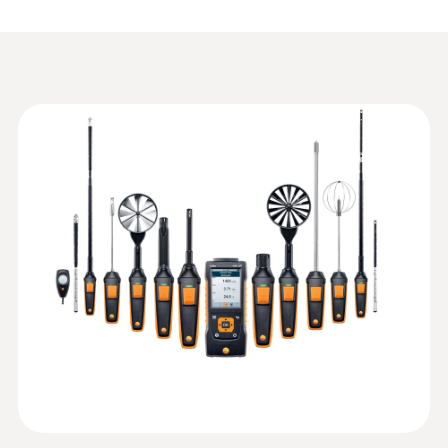
세트
±0.4 °C (-40 ~ -25.1 °C)
measurements
±0.4 °C (+75 ~ +99.9 °C)
무게
:
0560 4101
Use our large range of air velocity probes
testo 410 - 풍속계(포켓사이즈)
NTC 센서 분해능
360 g
(please order probes that are not included in
Data sheet testo 440
(
3.12 MB
)
the kit separately) to carry out simple,
0.1 °C
크기
convenient measurements even at locations
Data sheet testo 440
that are difficult to access in ventilation ducts
100 mm Vane Kit with
375 x 105 x 46 mm
(
422.54 KB
)
or at air outlets:
Bluetooth®
열전대K타입(NiCr-Ni)
작동 온도
:
0636 9731
You can even carry out easy measurements
Humidity/temperature probe (digital) -
in particularly large ducts. This is because the
-5 ~ +50 °C
®
열전대 K타입 측정 범위
with Bluetooth
extendable telescope on the hot wire and
Intuitive: clearly structured measurement
:
0563 4400
-200 ~ +1370 °C
Instruction manual testo
vane probe (Ø 16 mm) with universal handle
menu for long-term measurement and
프로브 헤드 직경
testo 440 Hot Wire Kit - 스마트 다기능
(
1.63 MB
)
parallel determination of the relative humidity
440
can be further extended using the telescope
측정기 testo 440 열선 측정 세트
and air temperature in indoor areas
100 mm
열전대 K타입 정확도
extension – enabling you to attain a total
대기 관련 모든 파라미터용 측정기
Instruction manual testo
length of 2 metres.
:
0560 4102
±(0.3 °C + 0.3 측정값의 %)