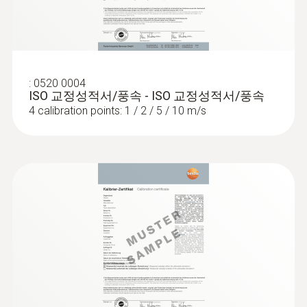
20 m
작동 온도
Attach the testo 440 dP air velocity and IAQ
-20 ~ +50 °C
measuring instrument to metal surfaces (e.g.
ducts) easily using the practical magnets.
NTC
연결 가능한 프로브
:
0520 0004
ISO 교정성적서/풍속 - ISO 교정성적서/풍속
Benefit from fast calculation of the volume
디지털 프로브 케이블 1개, NTC TUC 온도 센
4 calibration points: 1 / 2 / 5 / 10 m/s
NTC 센서 측정 범위
flow: in the “volume flow” measurement
서 1개, 디지털 블루투스 프로브 혹은 스마트
menu of the multifunction measuring
프로브 1개,TC 타입 K 온도 탐침1개
-20 ~ +70 °C
instrument, configure the dimensions and
geometry of the duct cross-section – the
제품 색상
NTC 센서 정확도
measuring instrument shows you the volume
:
0563 4402
testo 440 Lux Kit - 스마트 다기능 측정
검정/노랑색
±0.5 °C
flow straight away.
:
0563 4406
기 testo 440 조도 측정 세트
testo 440 Air Flow ComboKit 1 with
:
0636 9772
대기 관련 모든 파라미터용 측정기
Bluetooth® - 스마트 다기능 측정기
High-precision humidity/temperature
배터리 종류
NTC 센서 분해능
testo 440 풍속 측정 세트 1
probe (digital) - wired
Intuitive: clearly structured measurement
AA 배터리(1.5 V) 3개
0.1 °C
Long-term monitoring of indoor
menu for long-term measurement and
parallel determination of the relative humidity