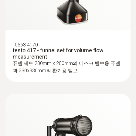
probe
testo 440 - 스마트 다기능 측정기
:
0560 2605 02
대기 관련 모든 파라미터용 측정기
Thanks to the low start-up speed of 0.1
testo 605i - 스마트폰으로 작동하는 온
m/s, the high-precision vane probe (Ø 100
습도계
mm) is ideal for laminar flow
실내 및 덕트의 공기 습도 및 온도 측정
measurements in cleanrooms. It is
available as a variant with Bluetooth or
:
0563 4170
with fixed cable
testo 417 - funnel set for volume flow
measurement
To measure the humidity in cleanrooms,
퓨넬 세트 200mm x 200mm의 디스크 밸브용 퓨넬
we recommend the high-precision
과 330x330mm의 환기용 밸브
humidity/temperature probe (0636 9771
or 0636 9772). With an accuracy of
압력 프로브
±(0.6 %RH + 0.7% of m.v.) (0 to 90 %RH), it
also meets the requirements for humidity
measurements in this particularly
sensitive area
Use the high-precision digital Pt100
:
0635 9431
temperature probes, for example, for high-
Vane probe (Ø 100 mm, digital) - with