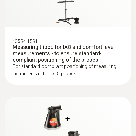
tripod for comfort level measurement (please
:
0560 1605
order separately). This makes it very easy to
testo 605 i - 온습도 측정기(스마트 프로
position turbulence probes in compliance
브)
with the standards.
실내, 덕트, 챔버의 빠르고 정확한 온습도 측
정 가능
:
0554 1591
Measuring tripod for IAQ and comfort level
measurements - to ensure standard-
compliant positioning of the probes
Range of probes for
For standard-compliant positioning of measuring
cleanrooms and laboratories
:
0563 4405
instrument and max. 8 probes
testo 440 CO₂ Kit with Bluetooth® - 스
마트 다기능 측정기 testo 440 IAQ 측정
The testo 440 air velocity & IAQ measuring
세트 (BT)
instrument is also ideal for a wide variety of
대기 관련 모든 파라미터용 측정기
applications in cleanrooms and laboratories in
conjunction with the following probes:
High-precision flow measurement in
fume cupboards with the fume cupboard
:
0560 4401