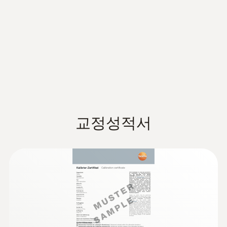
testo 410-2 - 풍속계(포켓사이즈)
Air velocity and IAQ
제품 색상
(
1.0 MB
)
probes with Bluetooth®
Carry out measurements at air/ceiling outlets
검정/노랑색
열전대 K타입 분해능
handle
effortlessly and without using a ladder. Fit
your vane probe (Ø 100 mm) with the
0.1 °C
배터리 종류
telescope with 90° angle and, if necessary,
with the telescope extension (both can be
AA 배터리 4개
ordered separately).
Firmware update
(
v1.0.8, 3.15 MB
)
기술 데이터
testo 440
배터리 수명
Greater freedom thanks to Bluetooth: the air
교정성적서
see instruction manual for instructions
velocity probes with Bluetooth have no
60 h
on how to update your device
무게
inconvenient cable connection to the
:
0636 9771
250 g
measuring instrument, and they transmit
:
0563 4401
데이터 전송
High-precision humidity/temperature
testo 440 16 mm Vane Kit - 스마트 다기
readings up to a distance of 20 m. Press the
®
probe (digital) - with Bluetooth
능 측정기 testo 440 16mm 베인 측정 세
Bluetooth®
:
0563 4403
button on the probe to operate the measuring
크기
Intuitive: clearly structured measurement
트
testo 440 100 mm Vane Kit with
instrument – for example, to start and stop a
menu for long-term measurement and
대기 관련 모든 파라미터용 측정기
Bluetooth® - 스마트 다기능 측정기
154 x 65 x 32 mm
parallel determination of the relative humidity
series of measurements (timed mean
라디오 범위
testo 440 100mm 베인 측정 세트 (BT)
and air temperature in indoor areas
calculation).