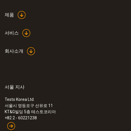
제품
서비스
회사소개
:
0560 1115
testo 115 i - 파이프 클램프 온도 측정기
서울 지사
(스마트 프로브)
냉난방 시스템의 온도 측정 가능
Testo Korea Ltd.
서울시 영등포구 선유로 11
KT&G빌딩 5층 테스토코리아
+82 2 - 60221238