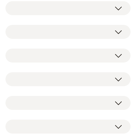
testo 440 - 스마트 다기능 측정기
이 타이틀을 본 고객이 본
0560 4401
스마트 다기능 측정기 testo 440-1
품목
NTC
AA배터리 3개
Vane probe (Ø 100 mm, digital) - with
USB 연결케이블
®
Bluetooth
including temperature
공장 성적서
NTC 센서 측정 범위
sensor
100mm 베인 프로브 BT (온도 센서 포함)
-40 ~ +150 °C
0635 9431
본체와 프로브 1개를 보관할 수 있는 기본
케이스
기술 데이터
NTC 센서 정확도
습도용 프로브
보관 온도
±0.3 °C (-25 ~ +74.9 °C)
Convenience and maximum
±0.5 측정값의 % (나머지 범위)
flexibility for duct and outlet
-20 ~ +60 °C