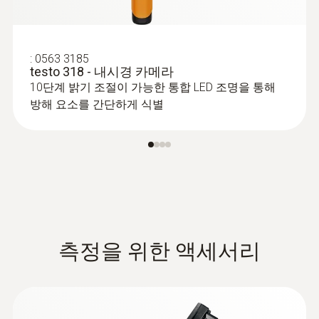
:
0563 3185
testo 318 - 내시경 카메라
:
0560 1549
10단계 밝기 조절이 가능한 통합 LED 조명을 통해
testo 549 i - 고압 게이지 측정기(스마트
방해 요소를 간단하게 식별
프로브)
냉동 시스템의 냉매 압력(고압/저압) 측정 가
능
측정을 위한 액세서리