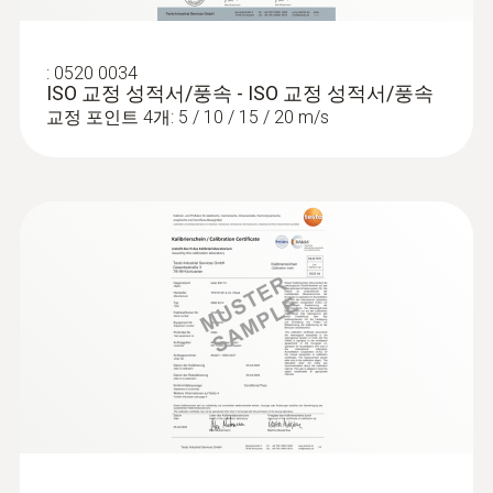
air quality
배터리 수명
and air temperature in indoor areas
Poor indoor air quality due to excessive
12 h (typically vane measurement)
:
0520 0034
풍속 측정값
ISO 교정 성적서/풍속 - ISO 교정 성적서/풍속
concentrations of CO
can cause tiredness,
2
교정 포인트 4개: 5 / 10 / 15 / 20 m/s
lack of concentration and even illness. With
인터페이스
풍속 측정 범위
its menu for recording readings, the testo 440
Bluetooth®; USB
air velocity and IAQ measuring instrument is
0.3 ~ 35 m/s
ideal for monitoring the indoor air quality.
Enter the measurement time and the
보관 온도
풍속 정확도
measuring cycle – and, for example, track the
:
0563 4403
-20 ~ +50 °C
±(0.2 m/s + 1.5 측정값의 %) (20.01 ~ 35 m/s)
change in CO
testo 440 100 mm Vane Kit with
concentration or humidity and
:
0563 4401
2
testo 440 16 mm Vane Kit - 스마트 다기
Bluetooth® - 스마트 다기능 측정기
±(0.1 m/s + 1.5 측정값의 %) (0.3 ~ 20 m/s)
temperature values over the course of the
능 측정기 testo 440 16mm 베인 측정 세
testo 440 100mm 베인 측정 세트 (BT)
day. Simply choose between probes with
트
대기 관련 모든 파라미터용 측정기
Bluetooth or fixed cable for CO
, CO or
풍속 분해능
2
:
0636 9775
humidity (please order probes separately).
Robust humidity/temperature probe
0.01 m/s
(digital) - for temperatures up to
+180 °C, wired