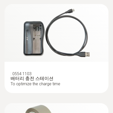
이는 불필요하게 벽이나 바닥을 뜯어낼 필요가
의 열화상 이미지를 얻을 수 있습니다.
없다는 것을 의미합니다. 곧 유지보수 비용도
이미지 출력 표시
온도 분해능 (NETD) 0.08 °C 미만을 지원합
적게 듭니다.
니다.
최소 초점거리
테스토 열화상 카메라 전용 모바일 앱(App)
이용시 측정 대상에서 실시간 열화상 카메
min. 0.5 m
라 보고서 작성 및 이메일 전송이 가능합니
다. 또한 측정 대상과 떨어진 곳에서도 모바
이미지 크기
일 기기로 간편한 측정이 가능하며, 모바일
기기를 이용하여 열화상 이미지를 편집할
5 MP
수 있습니다.
디지털 카메라가 내장되어 있어 실화상 이
:
0554 1103
미지도 함께 촬영할 수 있습니다.
배터리 충전 스테이션
자동으로 최고 / 최저 온도를 찾아 표시해
To optimize the charge time
줍니다.
건축물의 내부 및 외부 온도를 적용해 보다
정확한 온도가 반영된 열화상 이미지를 얻
을 수 있는 testo ScaleAssist 기능이 내장