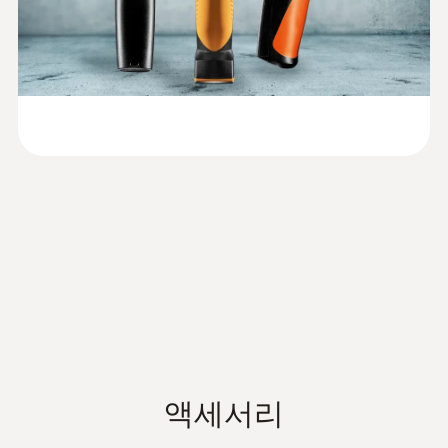
건축 분야: 건축물의 에너지 손실 지점을 명
871, testo 872, testo
(
193.76 KB
)
사용할 수 있습니다.
SuperResolution(IFOV)
확하게 파악할 수 있습니다.
885, testo 890) 전용 펌
열화상 카메라의 실용적인 적용분야:
R&D 분야: 작은 회로 기판의 미세한 온도 변
웨어 사용설명서 (영문)
2.1 mrad
바닥 난방 시스템의 열 흐름 점검
화도 감지할 수 있습니다.
레디에이터 성능 점검
급배기 온도 측정
SuperResolution(픽셀)
열화상 카메라 testo 868 (WiFi)
320 x 240픽셀
주요 기능
열민감도
파이프의 파열지점 추적
열화상 카메라 testo 868 (WiFi) 는 다음과 같은
주요 기능이 있습니다.
<0.08 °C (80 mK)
파이프의 파열이 발생하면 확인할 수 있는 방
법은 전체 벽이나 바닥 전체를 열어야 할지도
높은 수준의 열화상 이미지 해상도: 총
스펙트럼 범위
모릅니다. 열화상 카메라를 이용하면 손상지점
19,200개의 온도점으로 구성되어 있습니
을 최소화하여, 효율적으로 바닥의 난방 시스
7.5 ~ 14 µm
다. 기본적으로 160 x 120 픽셀의 열화상 이
템이나 사람이 닿기 어려운 파이프라인의 누수
미지를 지원하며, 슈퍼레졸루션
액세서리
지점을 빠르고 정확하게 점검할 수 있습니다.
(SuperResolution) 적용시 320 x 240 픽셀