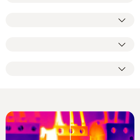
셀의 열화상 이미지 해상도를 지원하는 열화상
카메라입니다. 슈퍼레졸루션
분해능
(SuperResolution) 적용 시 320 x 240 픽셀의
열화상 이미지를 얻을 수 있습니다. 또한 방사
율을 자동으로 설정해주는 testo ε-Assist 기능
EU가이드라인 준수
열화상 카메라 testo 868 (WiFi) 본체
뿐 아니라 건물의 열화상 비교를 위한 testo
EMC: 2014/30/EU; RED: 2014/53/EU
USB 연결 케이블
ScaleAssist 기능을 갖추고 있어 사용현장에
전원 어댑터
따른 정확한 측정을 돕습니다.
에너지 손실지점 감지를 통한 에
리튬 이온 배터리
반사 스티커 (ε-markers)
너지 컨설팅
열화상 이미지 출력
열화상 카메라 전용 모바일 앱
공장 성적서
사용설명서
건물의 열화상 측정에 있어, 적외선 측정기술
(App) 연동을 통한 스마트한 측
시야
케이스
은 난방 또는 난방장치의 에너지 손실을 빠르
정
고 효율적으로 분석할 수 있도록 도와줍니다.
(
3.58 MB
)
31° x 23°
높은 온도 분해능으로 열화상 카메라는 단열
열화상 카메라 testo 868(WiFi) 는 모바일 기기
성능과 열교 지점에 대한 구체적인 이미지를
와 연결해 사용할 수 있는 모바일 앱(App)을 통
초점
스마트한 열화상 카메라
얻을 수 있습니다. 예를 들어 창문이나 문 밖으
해 측정 현장에서 실시간으로 열화상 보고러를
testo 868-872 시리즈 브
(
5.28 MB
)