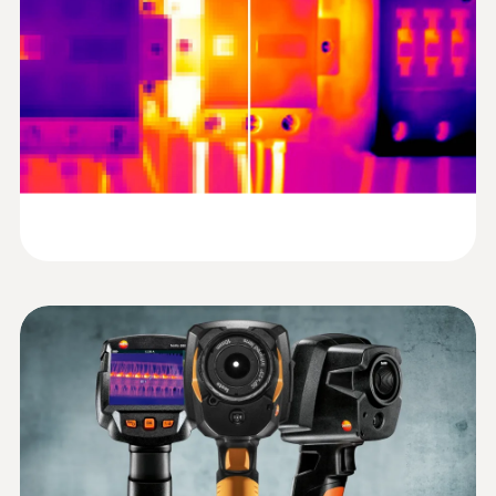
로 에너지가 손실되는 것을 기록하고 문서화하
고정 초점
작성해 전송할 수 있습니다. 또한 측정 대상과
로슈어 (국문)
는 것은 건축물 전체의 에너지를 관리하는 데
멀리 떨어진 곳에서도 모바일 기기로 측정을
도움이 됩니다. 열화상 카메라는 에너지 컨설
최소 초점거리
수행할 수 있습니다. 즉 모바일 기기를 제2의
팅 분야에서 종합적인 에너지 사용량을 진단하
디스플레이로 활용할 수 있을 뿐 아니라 측정
<0.5 m
고, 또 유지보수 서비스를 제공하는 최고의 솔
한 열화상 이미지의 스케일, 팔레트 등을 앱을
루션이 될 수 있습니다.
열화상 카메라 testo 868
통해 수정할 수 있습니다.
(
2.41 MB
)
해상도(IFOV)
사용설명서 (국문)
3,4 mrad(표준 렌즈)
열화상 카메라 testo 868 (WiFi)
난방 시스템의 성능 점검
적용 분야
이미지 재생율
열화상 카메라 전용 PC
난방, 환기 및 공조 시스템은 테스토 열화상 카
전기 분야: 전기 설비의 과열 지점을 한 눈
9 Hz
소프트웨어 IRSoft 사용
(
2.19 MB
)
메라를 이용하면 빠르고 믿을 수 있게 점검할
에 파악할 수 있습니다.
설명서 (영문)
수 있습니다. 열화상 카메라는 이미지를 통해
설비 및 공조 분야: 설비의 문제가 발생할
적외선 해상도
온도 분포가 규칙적이지 못한 부분을 발견해
수 있는 지점을 사전에 진단하여 예방할 수
열화상 카메라 (testo
냅니다. 그러므로 열화상 카메라는 래디에이터
160 x 120 픽셀
있습니다.
865, testo 868, testo
에서 열이 막히거나 새는 부분을 확인하는 데