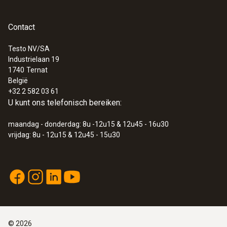
productkleur
groen
Contact
Testo NV/SA
interface
Industrielaan 19
1740
Ternat
plug thermokoppel
België
:
0572 1763
+32 2 582 03 61
testo 176 T3 - Temperatuurlogger
U kunt ons telefonisch bereiken:
€ 478,00
maandag - donderdag: 8u -12u15 & 12u45 - 16u30
€ 578,38
vrijdag: 8u - 12u15 & 12u45 - 15u30
©
2026