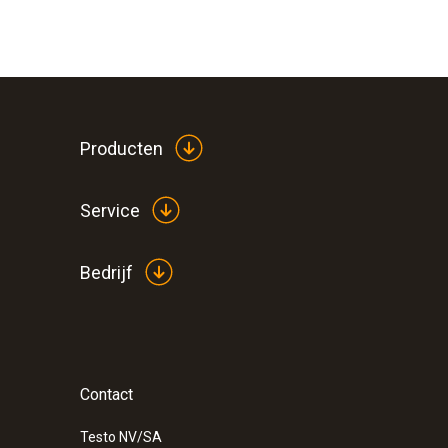
Producten
Service
Bedrijf
:
0572 3340
testo 150 DIN2 - Dataloggermodule met 
voor temperatuurvoelers met miniDIN
Contact
Testo NV/SA