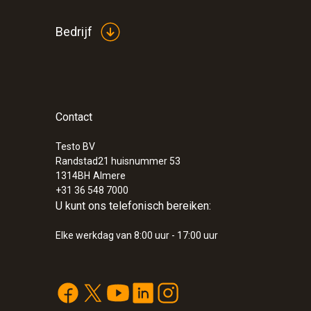
Bedrijf
Contact
Testo BV
:
0563 4352
Randstad21 huisnummer 53
testo 435-2 - Klimaatmeter
1314BH
Almere
€ 696,00
+31 36 548 7000
€ 842,16
U kunt ons telefonisch bereiken:
Elke werkdag van 8:00 uur - 17:00 uur