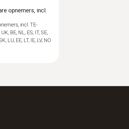
diameter voelerbuis
re opnemers, incl.
5 mm
nemers, incl. TE-
diameter voelerbuis (punt)
UK, BE, NL, ES, IT, SE,
SK, LU, EE, LT, IE, LV, NO
12 mm
lengte voerlerbuis
:
0560 4351
testo 435-1 - multi
120 mm
binnenklimaat
€ 546,00
€ 660,66