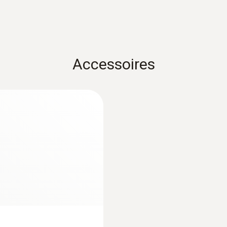
Resolutie
1,0 °C overig meetbereik
Accessoires
0,1 °C (-50 tot +199,9 °C)
Reactietijd t99
:
0554 0189
5 s
koppen - incl. TE-
Radiografische han
TE-a...
€ 113,00
€ 136,73
lengte voelerbuispunt
40 mm