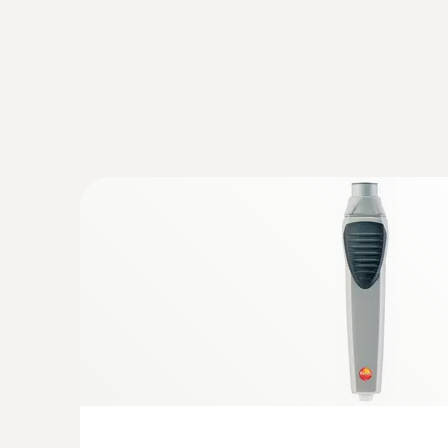
:
0554 0191
Draadloze handgreep voor plug-in sensor
adapter / goedkeuring voor USA, CA, CL
€ 115,00
€ 139,15
Algemene technische gegevens