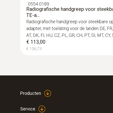
:
0554 0189
Radiografische handgreep voor steekba
TE-a...
Radiografische handgreep voor steekbare op
adapter, met toelating voor de landen DE, FR, 
AT, DK, FI, HU, CZ, PL, GR, CH, PT, SI, MT, CY, 
€ 113,00
€ 136,73
:
0560 1108
testo 110 - Temperatuurmeter
€ 125,00
€ 151,25
Producten
Service