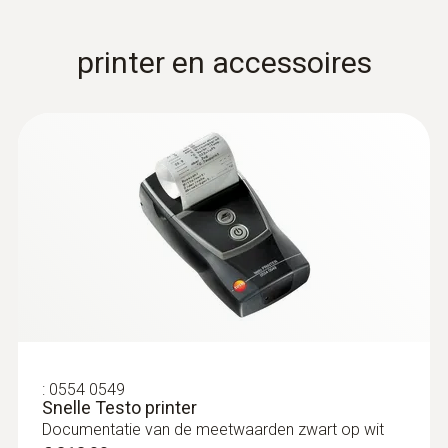
€ 113,00
€ 136,73
printer en accessoires
:
0602 0394
:
0554 0549
TE-voelerkop voor
Snelle Testo printer
oppervlaktemetingen (TE type K)
Documentatie van de meetwaarden zwart op wit
TE-voelerkop voor oppervlaktemetingen (TE