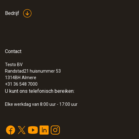
Voelers
Bedrijf
Contact
Testo BV
Randstad21 huisnummer 53
1314BH
Almere
+31 36 548 7000
U kunt ons telefonisch bereiken:
:
0638 1835
Elke werkdag van 8:00 uur - 17:00 uur
Absolute druksonde 2000 hPa
Absolute druksonde 2000 hPa
€ 408,00
€ 493,68