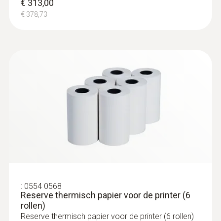
€ 313,00
type K)
€ 378,73
€ 80,00
€ 96,80
:
0554 0568
Reserve thermisch papier voor de printer (6
:
0636 9736
rollen)
Vochtvoelerkop
Reserve thermisch papier voor de printer (6 rollen)