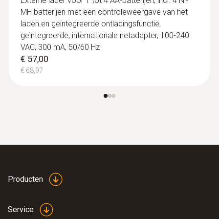
Externe lader voor 1 tot 4 AA-batterijen, incl. 4 Ni-
MH batterijen met een controleweergave van het
laden en geïntegreerde ontladingsfunctie,
geïntegreerde, internationale netadapter, 100-240
VAC, 300 mA, 50/60 Hz
€ 57,00
€ 68,97
:
0636 9735
Vocht-/temperatuurvoeler
Vochtigheidssensor met langdurige stabiliteit
€ 375,00
€ 453,75
Producten
Service