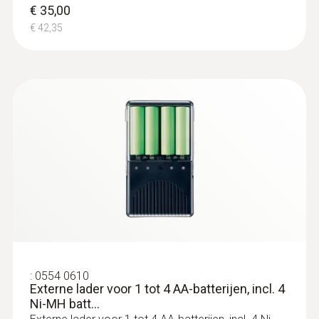
Voor draadloze vochtigheids- en
€ 35,00
temperatuurmetingen
€ 42,35
€ 216,00
€ 261,36
Vochtvoeler
:
0554 0610
Externe lader voor 1 tot 4 AA-batterijen, incl. 4
Ni-MH batt...