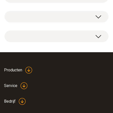
Radiomodule voor meetapparaat, 869,85 MHz
FSK, goedkeuring voor de landen DE, FR, UK,
BE, NL, ES, IT, SE, AT, DK, FI, HU, CZ, PL, GR, CH,
PT, SI, MT, CY, SK, LU, EE, LT, IE, LV, NO.
EU declaration of
Producten
conformity radio module
for measuring
(
35.42 KB
)
Service
instrument (869.85
MHz)
Bedrijf