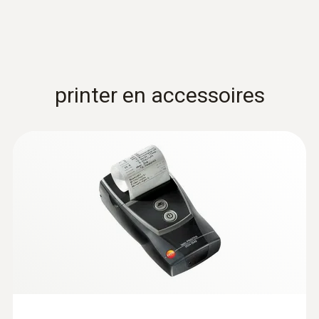
printer en accessoires
:
0635 2145
Pitotbuis, edelstaal, voor het meten van
de s... - Pitotbuis
Pitotbuis, lengte 350 mm, edelstaal, voor het
meten van de stromingssnelhied in
verbinding met de druksonde
€ 162,00
€ 196,02