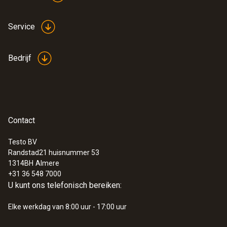
Service
Bedrijf
Contact
:
0602 0394
TE-voelerkop voor
Testo BV
oppervlaktemetingen (TE type K)
Randstad21 huisnummer 53
TE-voelerkop voor oppervlaktemetingen (TE
1314BH
Almere
type K)
+31 36 548 7000
€ 80,00
U kunt ons telefonisch bereiken:
€ 96,80
Elke werkdag van 8:00 uur - 17:00 uur