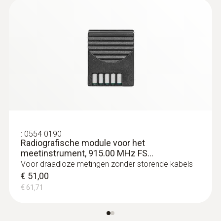
:
0635 2045
Pitotbuis van roestvaststaal, lengte 500
mm, Ø 7 mm - voor het meten van de
stromingssnelheid
:
0554 0190
Radiografische module voor het
Voor het meten van de stromingssnelheid
meetinstrument, 915.00 MHz FS...
€ 183,00
Voor draadloze metingen zonder storende kabels
€ 221,43
€ 51,00
€ 61,71