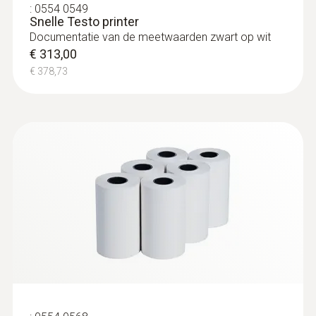
:
0554 0549
Snelle Testo printer
Documentatie van de meetwaarden zwart op wit
€ 313,00
€ 378,73
:
0635 2345
Pitotbuis, lengte 1000 mm, RVS voor
meting van de luchtsnelh... - for
measuring flow velocity
Pitotbuis, lengte 1000 mm, RVS voor meting
van de luchtsnelheid, in verbinding met
druksonden 0638 1347/..1447/..1547