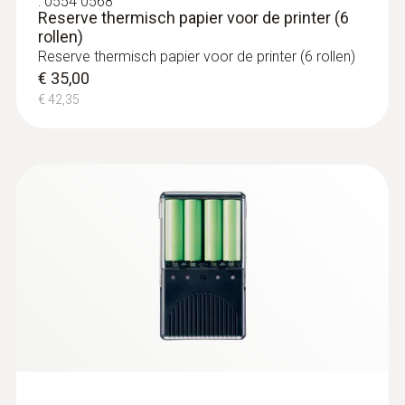
€ 451,00
:
0554 0568
Reserve thermisch papier voor de printer (6
€ 545,71
rollen)
Reserve thermisch papier voor de printer (6 rollen)
€ 35,00
€ 42,35
Radiografische handgreep
en voeler