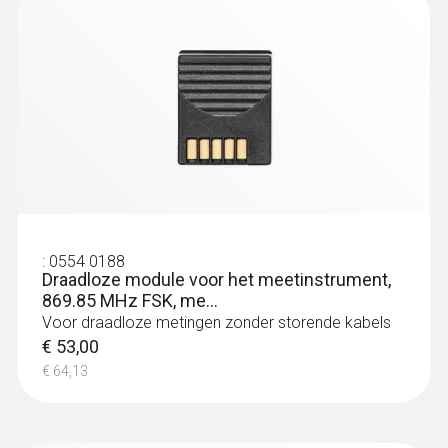
temperatuurmetingen van leidingen (Ø
en testo 435-1 kunnen zelfs de kleinste
15-25 mm)
hoeveelheid CO in de lucht detecteren.
Klemvoeler voor snelle bevestiging van de
oppervlakte voeler op leidingen (Ø max. 1")
€ 80,00
€ 96,80
:
0554 0188
Draadloze module voor het meetinstrument,
869.85 MHz FSK, me...
Prandtl-pitotbuis
Voor draadloze metingen zonder storende kabels
€ 53,00
€ 64,13