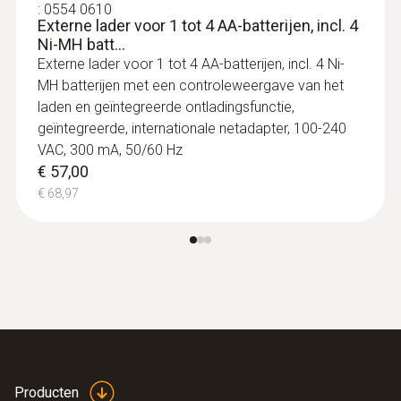
:
0554 0610
Externe lader voor 1 tot 4 AA-batterijen, incl. 4
Ni-MH batt...
Externe lader voor 1 tot 4 AA-batterijen, incl. 4 Ni-
MH batterijen met een controleweergave van het
laden en geïntegreerde ontladingsfunctie,
:
0554 0189
geïntegreerde, internationale netadapter, 100-240
Radiografische handgreep voor
VAC, 300 mA, 50/60 Hz
steekbare opnemers, incl. TE-a...
€ 57,00
Radiografische handgreep voor steekbare
€ 68,97
opnemers, incl. TE-adapter, met toelating
voor de landen DE, FR, UK, BE, NL, ES, IT, SE,
AT, DK, FI, HU, CZ, PL, GR, CH, PT, SI, MT, CY,
SK, LU, EE, LT, IE, LV, NO
€ 113,00
€ 136,73
Producten