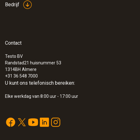
Bedrijf
opschroeftelescoop gebruiken (uit te breiden
Velocity matrix with
(
709.43 KB
)
tot 1800 mm) om volumestroommetingen uit
telescope for testo 420
te voeren
Contact
:
0560 0420
testo 420 - verschildrukmeter
€ 1.024,00
Testo BV
Randstad21 huisnummer 53
€ 1.239,04
1314BH
Almere
+31 36 548 7000
U kunt ons telefonisch bereiken:
Elke werkdag van 8:00 uur - 17:00 uur