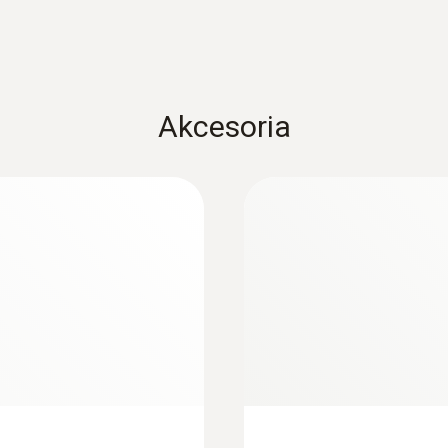
Akcesoria
:
0564 5010
troniczna oprawa
testo 558s profesj
ą zaworów, sondą
em do ładowania z 4
4 850,00 Zł
5 965,50 Zł