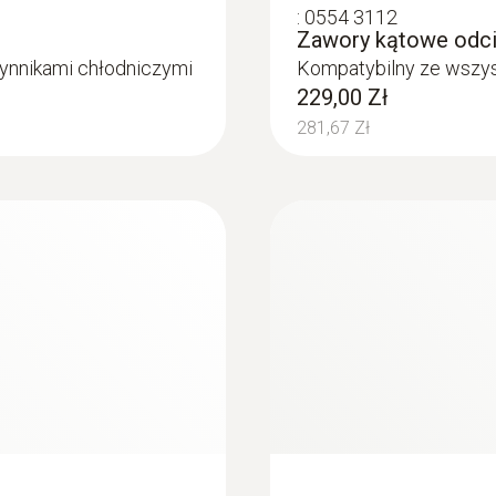
:
0554 3112
Zawory kątowe odcin
ynnikami chłodniczymi
Kompatybilny ze wszys
229,00 Zł
281,67 Zł
:
0564 5584
orowa Bluetooth z
testo 558s Zestaw 
jnym ekranem
zaworowa z miern
sondami temperatur
3 825,00 Zł
4 704,75 Zł