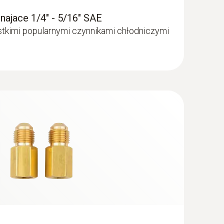
ajace 1/4" - 5/16" SAE
tkimi popularnymi czynnikami chłodniczymi
Smart Vacuum - elektroniczna oprawa
ikiem cęgowym i bezprzewodowymi
y i podciśnienia