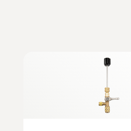
:
0564 5583
testo 558s Zestaw Smart Vacuum - elek
zaworowa Bluetooth z 4-drożną bateri
temperatury i podciśnienia oraz zestaw
wężami
3 400,00 Zł
4 182,00 Zł