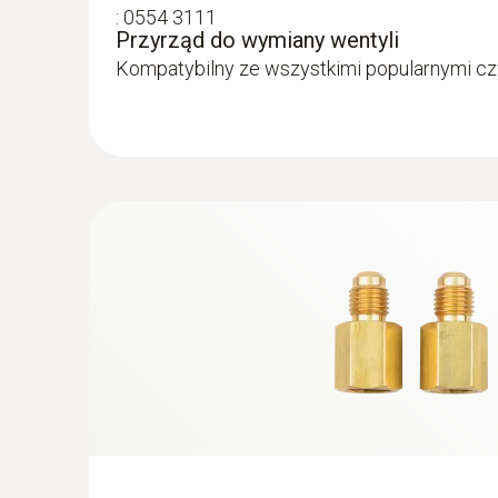
:
0554 3111
Przyrząd do wymiany wentyli
Kompatybilny ze wszystkimi popularnymi cz
:
0564 5581
testo 558s - Elektroniczna oprawa zaw
4-drożną baterią zaworów oraz intuicy
dotykowym
2 320,00 Zł
2 853,60 Zł