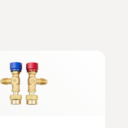
onalny zestaw do pompy ciepła