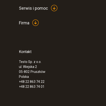
Serwis i pomoc
Firma
Kontakt
:
0555 6621
testo 6621 - przetwornik temperatury i 
powietrza
Testo Sp. z o.o.
ul. Wiejska 2
05-802
Pruszków
Polska
+48 22 863 74 22
+48 22 863 74 01