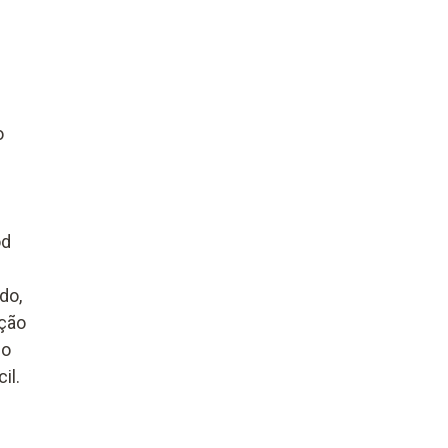
o
od
do,
ção
do
il.