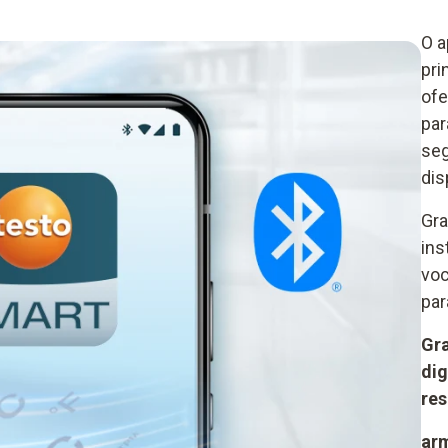
O a
pri
ofe
par
seg
dis
Gra
ins
voc
par
Gr
dig
re
ar