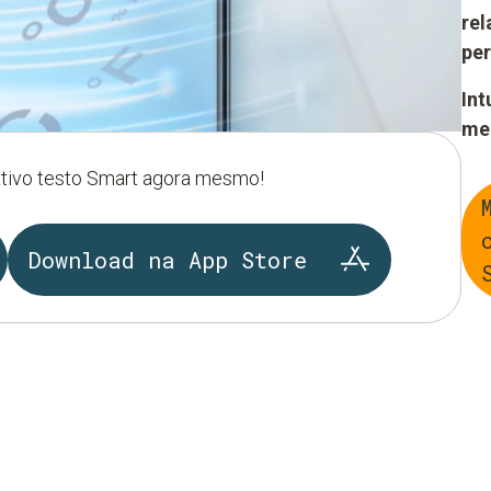
rel
per
Int
me
ativo testo Smart agora mesmo!
Download na App Store