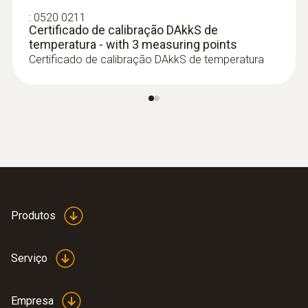
Bluetooth® - testo 440
:
0520 0211
Certificado de calibração DAkkS de
temperatura - with 3 measuring points
Certificado de calibração DAkkS de temperatura
Produtos
:
0563 4408
Serviço
Combo-kit para nível de conforto com
Bluetooth® - testo 440
Empresa