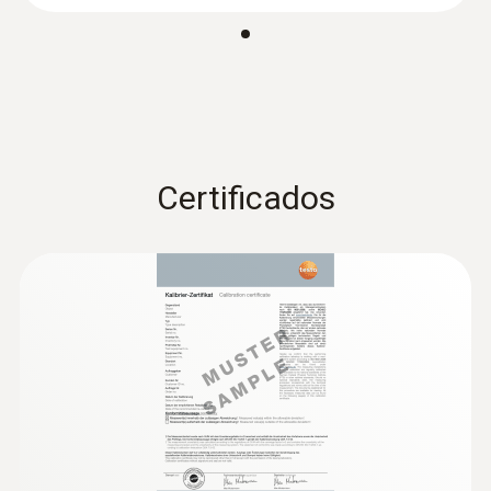
Temperatura de operação
-5 a +50 °C
:
0563 4409
Combo-kit 1 para fluxo de ar com
Bluetooth® - testo 440 delta P
Comprimento do eixo da sonda
Certificados
200 mm
Carcaça
glass fibre
Comprimento do cabo
1,6 m