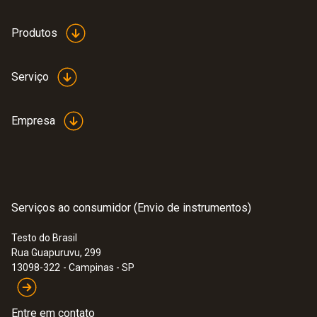
white
Produtos
Serviço
Empresa
Serviços ao consumidor (Envio de instrumentos)
Testo do Brasil
Rua Guapuruvu, 299
:
0560 1040
13098-322
- Campinas - SP
testo 104-IR - Termômetro
infravermelho para alimentos
Entre em contato