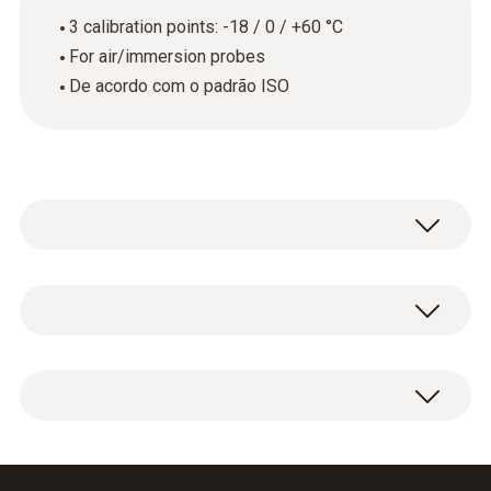
3 calibration points: -18 / 0 / +60 °C
For air/immersion probes
De acordo com o padrão ISO
Dados técnicos gerais
Carcaça
ISO temperature calibration certificate with 3
paper
calibration points: -18 / 0 / +60 °C.
Product colour