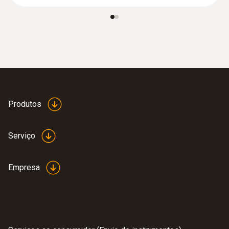
Temperaturas negativas ou flutuações
extremas de temperatura também podem
causar danos a recipientes ou instrumentos
médicos. A consequência é a ameaça de
deterioração de toda a mercadoria, perdas
financeiras e danos à reputação.
Produtos
No gerenciamento de qualidade compatível
com GxP, o controle de toda a cadeia de frio,
desde a produção até a entrega, é um pré-
Serviço
requisito, não apenas para garantir a qualidade
do produto, mas também para evitar perdas
Empresa
financeiras e danos à sua reputação na
indústria farmacêutica.
Com os registradores de dados testo 184,