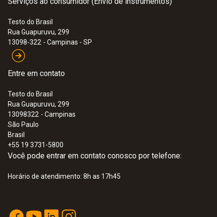
Serviços ao consumidor (Envio de instrumentos)
seus produtos podem ser protegidos de
lacunas despercebidas na cadeia de frio e
Testo do Brasil
todo o caminho de distribuição monitorado e
Rua Guapuruvu, 299
documentado de forma simples, segura e em
13098-322
- Campinas - SP
conformidade com todos os padrões,
diretrizes e regulamentos comuns.
Entre em contato
Testo do Brasil
Rua Guapuruvu, 299
13098322
- Campinas
São Paulo
Brasil
+55 19 3731-5800
Você pode entrar em contato conosco por telefone:
Horário de atendimento: 8h as 17h45