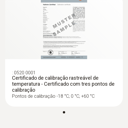
estanque, de ação rápida, TP Tip...
Sonda de imersão/penetração estanque, de
ação rápida, TP Tipo K
144,59 €
:
0520 0001
Certificado de calibração rastreável de
temperatura - Certificado com tres pontos de
calibração
Pontos de calibração -18 °C; 0 °C; +60 °C
:
0602 5792