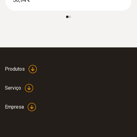
:
0602 1293
Sonda de imersão/penetração
estanque, TP Tipo K
Sonda de imersão/penetração estanque, TP
Tipo K
53,55 €
Produtos
Serviço
Empresa