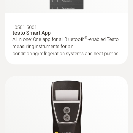
Sondas
imersão/penetração
:
0501 5001
testo Smart App
®
All in one: One app for all Bluetooth
-enabled Testo
measuring instruments for air
conditioning/refrigeration systems and heat pumps
:
0602 0593
Sonda de imersão precisa e de ação