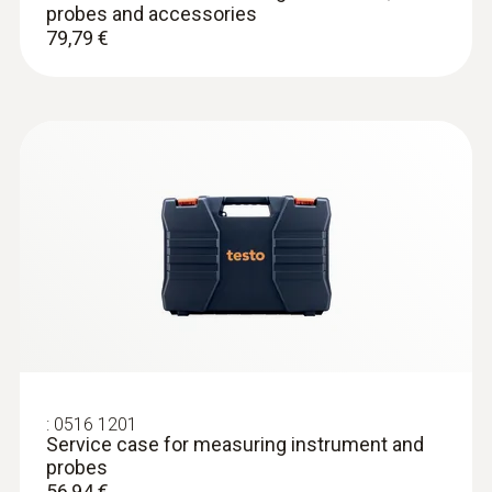
probes and accessories
para medições em ar/g... - for
79,79 €
measurements in air / flue gases
Ponta de medição de imersão, flexível, para
medições em ar/gases de escape (não é
adequada para medições em fundições), TP
Tipo K
64,26 €
:
0516 1201
Service case for measuring instrument and
probes
56,94 €