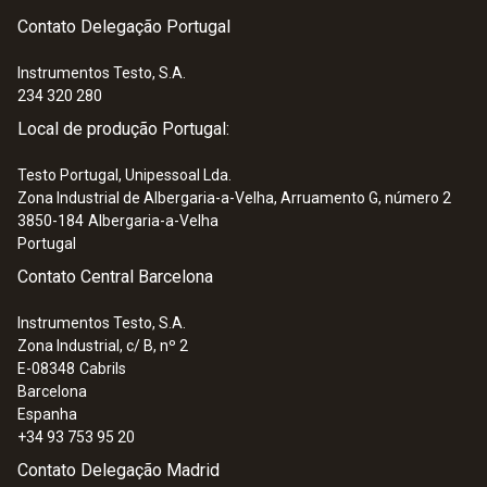
Contato Delegação Portugal
Instrumentos Testo, S.A.
:
0602 0493
234 320 280
Ponta de medição de imersão de pouca
massa, flexível, ideal ...
Local de produção Portugal:
Ponta de medição de imersão de pouca
massa, flexível, ideal para medições em
Testo Portugal, Unipessoal Lda.
Zona Industrial de Albergaria-a-Velha, Arruamento G, número 2
pequenos volumes, tais como: pratos de
3850-184
Albergaria-a-Velha
Petri ou para medições de superfície (por
Portugal
exemplo, anexada com fita adesiva), TC
Contato Central Barcelona
Tipo K
158,51 €
Instrumentos Testo, S.A.
Zona Industrial, c/ B, nº 2
E-08348
Cabrils
Barcelona
Espanha
+34 93 753 95 20
Contato Delegação Madrid