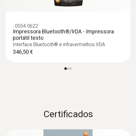
rápida, estanque, TP Tipo...
Sonda de imersão precisa e de ação rápida,
estanque, TP Tipo K
116,74 €
:
0554 0622
Impressora Bluetooth®/IrDA - Impressora
portátil testo
Interface Bluetooth® e infravermelhos IrDA
346,50 €
Certificados
:
0602 2693
Sonda de imersão/penetração