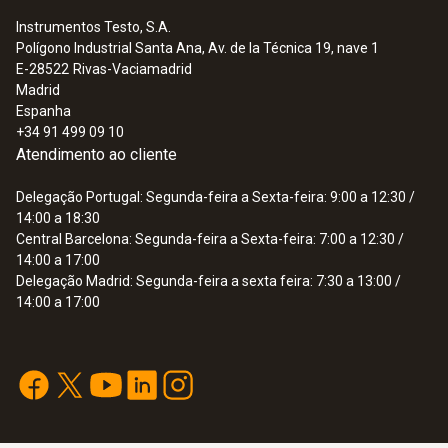
Instrumentos Testo, S.A.
Sondas para alimentação
Polígono Industrial Santa Ana, Av. de la Técnica 19, nave 1
E-28522
Rivas-Vaciamadrid
Madrid
Espanha
+34 91 499 09 10
Atendimento ao cliente
Delegação Portugal: Segunda-feira a Sexta-feira: 9:00 a 12:30 /
14:00 a 18:30
Central Barcelona: Segunda-feira a Sexta-feira: 7:00 a 12:30 /
14:00 a 17:00
Delegação Madrid: Segunda-feira a sexta feira: 7:30 a 13:00 /
14:00 a 17:00
:
0602 2292
Sonda para alimentos estanque, em aço
inoxidável (IP65), TP ...
Sonda para alimentos estanque, em aço