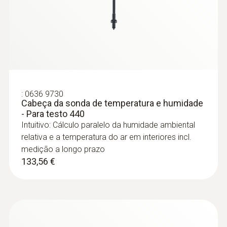
:
0636 9770
Cabeça da sonda de temperatura e
:
0636 9730
humidade de alta precisão - Para testo
Cabeça da sonda de temperatura e humidade
440
- Para testo 440
Intuitivo: Cálculo paralelo da humidade
Intuitivo: Cálculo paralelo da humidade ambiental
ambiental relativa e a temperatura do ar em
relativa e a temperatura do ar em interiores incl.
interiores incl. medição a longo prazo
medição a longo prazo
546,84 €
133,56 €