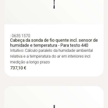
:
0636 9772
Sonda de temperatura e humidade de
alta precisão (digital) – com cabo - Para
testo 440
Intuitiva: O menu de medição claramente
:
0635 1570
estruturado para medições no longo prazo
Cabeça da sonda de fio quente incl. sensor de
assim como para a determinação paralela
humidade e temperatura - Para testo 440
da humidade ambiental relativa e da
Intuitivo: Cálculo paralelo da humidade ambiental
temperatura ambiental em interiores
relativa e a temperatura do ar em interiores incl.
626,22 €
medição a longo prazo
737,10 €