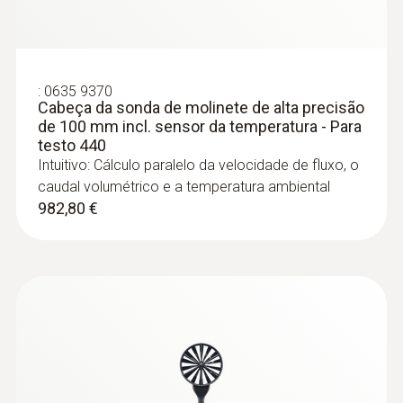
interiores incl. medição a longo prazo
133,56 €
:
0635 9370
Cabeça da sonda de molinete de alta precisão
de 100 mm incl. sensor da temperatura - Para
testo 440
Intuitivo: Cálculo paralelo da velocidade de fluxo, o
caudal volumétrico e a temperatura ambiental
982,80 €
:
0636 9771
Sonda de temperatura e humidade de
alta precisão (digital) – com Bluetooth®