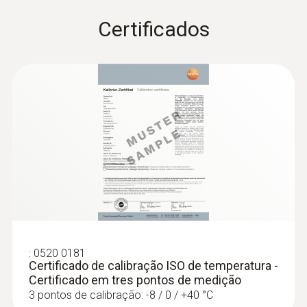
Certificados
:
0636 9731
Sonda de temperatura e humidade
(digital) – com Bluetooth® - Para testo
440
Intuitiva: O menu de medição claramente
estruturado para medições no longo prazo
assim como para a determinação paralela
da humidade ambiental relativa e da
temperatura ambiental em interiores
262,08 €
:
0520 0181
Certificado de calibração ISO de temperatura -
Certificado em tres pontos de medição
3 pontos de calibração: -8 / 0 / +40 °C