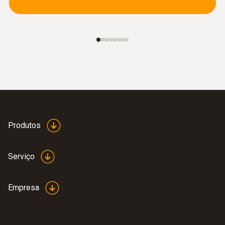
:
0560 1510
Smart Probe testo 510i - Manómetro de
pressão diferencial com App para
smartphone/tablet
Medição de fluxo de gás e pressão em
repouso e fluxo volumétrico
143,14 €
Produtos
Serviço
Empresa