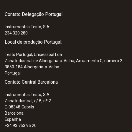
Contato Delegação Portugal
Instrumentos Testo, S.A.
:
0560 2549 02
Smart Probe testo 549i - Manómetro de
234 320 280
alta pressão com App para smartphone
Local de produção Portugal:
e tablet
Medição de alta e baixa pressão
Testo Portugal, Unipessoal Lda.
97,34 €
Zona Industrial de Albergaria-a-Velha, Arruamento G, número 2
3850-184
Albergaria-a-Velha
Portugal
Contato Central Barcelona
Instrumentos Testo, S.A.
Zona Industrial, c/ B, nº 2
E-08348
Cabrils
Barcelona
Sondas para alimentação
Espanha
+34 93 753 95 20