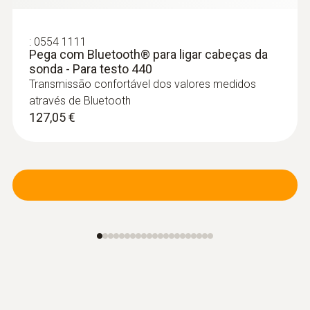
20 m
-20 a +60 °C
:
0554 1111
Pega com Bluetooth® para ligar cabeças da
sonda - Para testo 440
Transmissão confortável dos valores medidos
através de Bluetooth
127,05 €
Sondas de humidade