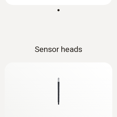
Sensor heads
:
0636 9732
Sonda de temperatura e humidade
(digital) – com cabo - Para testo 440
Intuitiva: O menu de medição claramente
estruturado para medições no longo prazo
assim como para a determinação paralela
da humidade ambiental relativa e da
temperatura ambiental em interiores