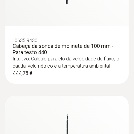
- Para testo 440
Intuitiva: O menu de medição claramente
estruturado para medições no longo prazo
assim como para a determinação paralela
da humidade ambiental relativa e da
temperatura ambiental em interiores
:
0635 9430
667,80 €
Cabeça da sonda de molinete de 100 mm -
Para testo 440
Intuitivo: Cálculo paralelo da velocidade de fluxo, o
caudal volumétrico e a temperatura ambiental
444,78 €