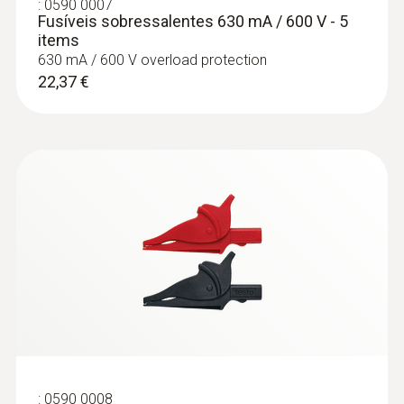
:
0590 0007
Fusíveis sobressalentes 630 mA / 600 V - 5
items
630 mA / 600 V overload protection
22,37 €
:
0602 4792
Sonda magnética, força de aderência
aprox. 20 N, com íman, p... - for surface
temperatures
Sonda magnética, força de aderência aprox.
20 N, com íman, para a medição em
superfícies metálicas, TP Tipo K
188,50 €
:
0590 0008