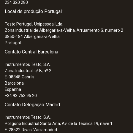
234 320 280
Local de produção Portugal:
Testo Portugal, Unipessoal Lda.
Zona Industrial de Albergaria-a-Velha, Arruamento G, número 2
3850-184
Albergaria-a-Velha
Portugal
Contato Central Barcelona
:
0602 0644
Termopar com adaptador TP, flexível,
Instrumentos Testo, S.A.
comp. 800 mm, fibra de ... - Termopar,
Zona Industrial, c/ B, nº 2
flexível, comp. 800 mm, fibra de vidro
E-08348
Cabrils
Termopar com adaptador TP, flexível, comp.
Barcelona
800 mm, fibra de vidro, TP Tipo K
Espanha
31,50 €
+34 93 753 95 20
Contato Delegação Madrid
Instrumentos Testo, S.A.
Polígono Industrial Santa Ana, Av. de la Técnica 19, nave 1
E-28522
Rivas-Vaciamadrid