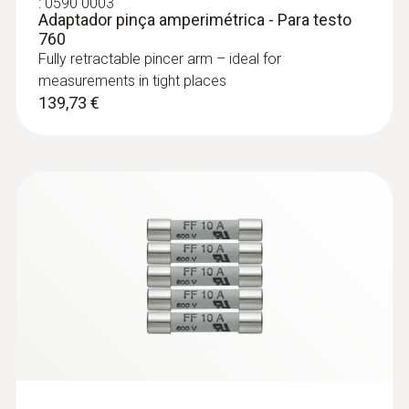
:
0590 0003
Adaptador pinça amperimétrica - Para testo
760
Fully retractable pincer arm – ideal for
:
0602 4692
Sonda pinça - Sonda pinça
measurements in tight places
Sonda pinça para medições em tubagens,
139,73 €
diâmetro de tubo 15 a 25 mm (máx. 1"),
gama de medição por curtos períodos até
+130 °C, TP Tipo K
82,47 €