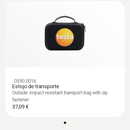
:
0590 0016
:
0602 0393
Estojo de transporte
Sonda de superfície de ação rápida
Outside: impact-resistant transport bag with zip
com termopar cruzado, tam...
fastener
Sonda de superfície de ação rápida com
37,09 €
termopar cruzado, também para superfícies
não lisas, gama de medição por curtos
períodos até +500 °C, TP Tipo K
149,94 €