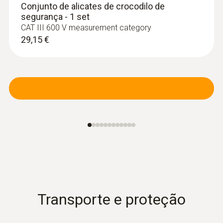
Conjunto de alicates de crocodilo de
segurança - 1 set
CAT III 600 V measurement category
29,15 €
:
0602 4892
Sonda magnética, força de aderência
aprox. 10 N, com íman, p...
Sonda magnética, força de aderência aprox.
10 N, com íman, para temperaturas
elevadas, para a medição em superfícies
metálicas, TP Tipo K
209,92 €
Transporte e proteção