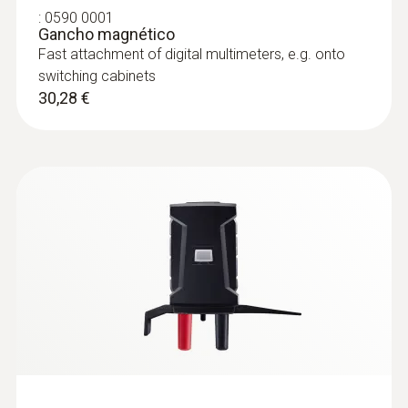
Tensão AC
:
0590 0001
Gancho magnético
Fast attachment of digital multimeters, e.g. onto
Faixa de medição
switching cabinets
30,28 €
0,1 vm a 600 V
Sondas superfície
Resolução
max. 0,1 vm
Exatidão
± (1,0 % do vm + 3 Digits)