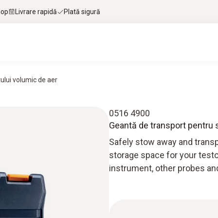
hop
Livrare rapidă
Plată sigură
ului volumic de aer
0516 4900
Geantă de transport pentru 
Safely stow away and transp
storage space for your testo
instrument, other probes an