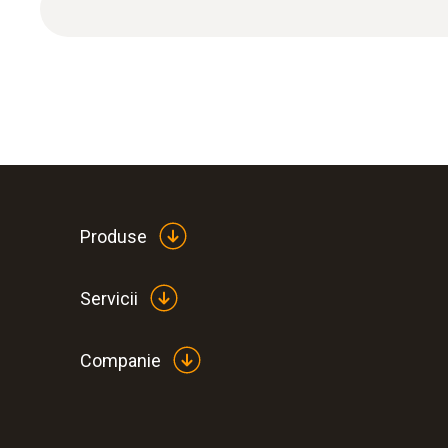
Humidity, CO
or CO probe (each with univer
2
An additional universal handle (cable or Bl
Pitot tube
Batteries
Other accessories, e.g. temperature probe
Produse
Servicii
Companie
:
0560 4401
testo 440 - Instrument pentru măsurarea 
calitatea aerului ambiental