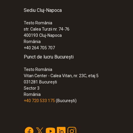
1.810,00 RON
Sediu Cluj-Napoca
2.190,10 RON
Testo România
str. Calea Turzii nr. 74-76
400193
Cluj-Napoca
România
+40 264 705 707
Punct de lucru București
Testo România
Vitan Center - Calea Vitan, nr. 23C, etaj 5
031281
București
Sector 3
România
+40 720 533 175
(București)
:
0563 4401
testo 440 - Set cu sondă pentru viteza a
mm