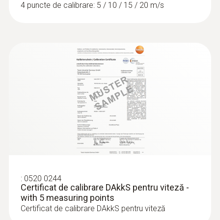
4 puncte de calibrare: 5 / 10 / 15 / 20 m/s
:
0636 9771
Sondă de umiditate / temperatură cu
precizie ridicată - cu Bluetooth
Intuitiv: meniu clar structurat pentru măsurări
pe termen lung și determinarea paralelă a
umidității relative și a temperaturii aerului în
mediu ambiant.
3.031,00 RON
:
0520 0244
3.667,51 RON
Certificat de calibrare DAkkS pentru viteză -
with 5 measuring points
Certificat de calibrare DAkkS pentru viteză