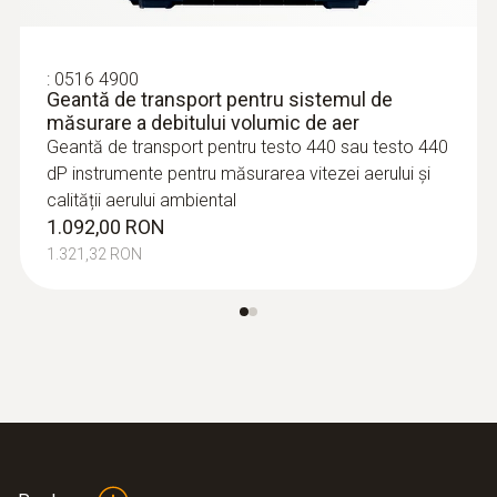
:
0516 4900
Geantă de transport pentru sistemul de
măsurare a debitului volumic de aer
Geantă de transport pentru testo 440 sau testo 440
dP instrumente pentru măsurarea vitezei aerului și
calității aerului ambiental
1.092,00 RON
1.321,32 RON
:
0635 0551
Sondă pentru iluminare (digitală) -
pentru măsurarea iluminării, cu fir
Intuitiv: meniu de măsurare clar structurat
pentru măsurarea pe termen lung și
determinarea iluminării în conformitate cu