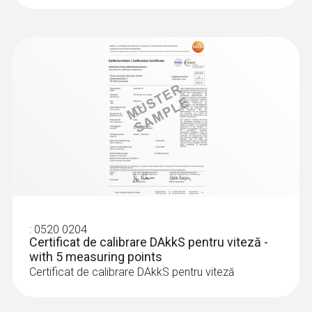
:
0636 9772
Sondă de umiditate / temperatură de
înaltă precizie - cu cablu fix
:
0520 0204
Intuitiv: meniu clar structurat pentru măsurări
Certificat de calibrare DAkkS pentru viteză -
pe termen lung și determinarea paralelă a
with 5 measuring points
umidității relative și a temperaturii aerului în
Certificat de calibrare DAkkS pentru viteză
mediu ambiant.
2.843,00 RON