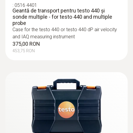
:
0516 4401
Geantă de transport pentru testo 440 și
sonde multiple - for testo 440 and multiple
probe
Case for the testo 440 or testo 440 dP air velocity
and IAQ measuring instrument
375,00 RON
453,75 RON
:
0628 0152
Sondă de turbulență (digitală) - cu cablu
Intuitiv: meniu de măsurători bine structurat
pentru determinarea gradului de turbulență în
conformitate cu EN ISO 7730 / ASHRAE 55
5.558,00 RON
6.725,18 RON