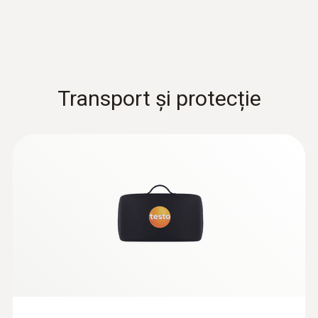
interioare, inclusiv măsurători pe termen lung
2.483,00 RON
3.004,43 RON
Transport și protecție
Sonde monitorizare
confort ambiental