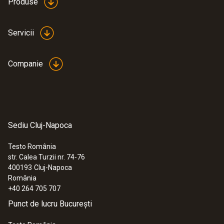
Produse
curba V-lambda (potrivit pentru toate sursele
de lumină obișnuite)
2.133,00 RON
Servicii
2.580,93 RON
Companie
Sediu Cluj-Napoca
Testo România
str. Calea Turzii nr. 74-76
400193
Cluj-Napoca
România
+40 264 705 707
Punct de lucru București
:
0632 1551