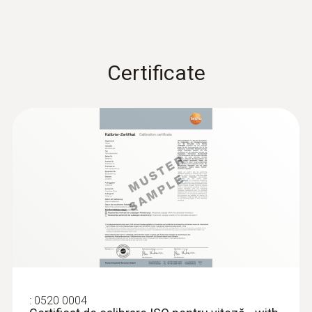
:
0636 9732
Sondă de umiditate/temperatură
Certificate
(digitală) - cu fir
Intuitiv: meniu de măsurare clar structurat
pentru măsurarea pe termen lung și
determinarea paralelă a umidității relative și a
temperaturii aerului în zonele interioare
961,00 RON
1.162,81 RON
:
0520 0004