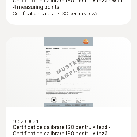
Certificat de calibrare ISO pentru viteză - with
4 measuring points
Certificat de calibrare ISO pentru viteză
:
0636 9730
Cap sondă de umiditate /temperatură
Intuitiv: determinarea paralelă a umidității
relative și a temperaturii aerului în zonele
interioare, inclusiv măsurarea pe termen lung
607,00 RON
734,47 RON
:
0520 0034
Certificat de calibrare ISO pentru viteză -
Certificat de calibrare ISO pentru viteză