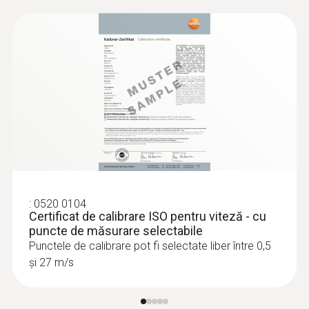
3.440,03 RON
:
0520 0104
Certificat de calibrare ISO pentru viteză - cu
puncte de măsurare selectabile
:
0636 9770
Punctele de calibrare pot fi selectate liber între 0,5
Cap sondă de înaltă precizie pentru
și 27 m/s
umiditate / temperatură
Intuitiv: determinarea paralelă a umidității
relative și a temperaturii aerului în zonele