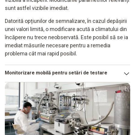
sunt astfel vizibile imediat.
Datorită opțiunilor de semnalizare, în cazul depășirii
unei valori limită, o modificare acută a climatului din
încăpere nu trece neobservată. Este posibil să se ia
imediat măsurile necesare pentru a remedia
problema cât mai rapid posibil.
Monitorizare mobilă pentru setări de testare
Monitorizarea precisă a climatului interior este deosebit de
importantă pentru toate tipurile de instalații experimentale.
Dacă barometrul funcționează digital, acesta poate fi
utilizat în mișcare. Direct pe masă, lângă instalația
experimentală sau pentru a monitoriza întreaga încăpere -
datele de măsurare rapide și precise sunt ușor de obținut.