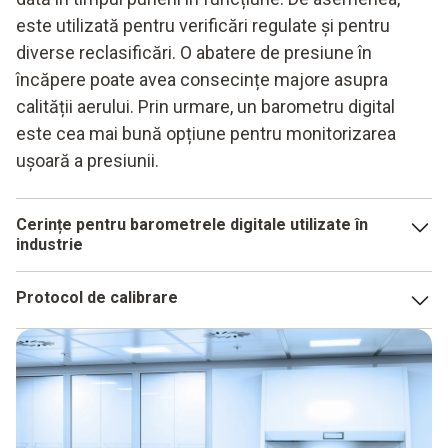
este utilizată pentru verificări regulate și pentru
diverse reclasificări. O abatere de presiune în
încăpere poate avea consecințe majore asupra
calității aerului. Prin urmare, un barometru digital
este cea mai bună opțiune pentru monitorizarea
ușoară a presiunii.
Cerințe pentru barometrele digitale utilizate în
industrie
Un barometru digital de înaltă calitate trebuie să aibă o
Protocol de calibrare
serie de caracteristici pentru utilizarea într-un mediu
industrial:
Un protocol de calibrare este, de asemenea, relevant pentru
utilizarea într-un mediu industrial. Barometrele digitale
Date de măsurare precise
Testo sunt, desigur, echipate cu protocoalele
Achiziționarea automată a datelor
corespunzătoare.