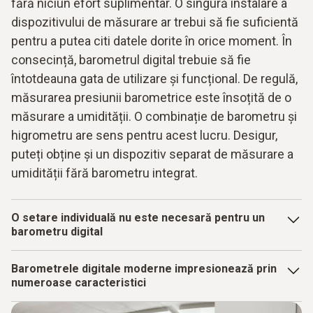
fără niciun efort suplimentar. O singură instalare a
dispozitivului de măsurare ar trebui să fie suficientă
pentru a putea citi datele dorite în orice moment. În
consecință, barometrul digital trebuie să fie
întotdeauna gata de utilizare și funcțional. De regulă,
măsurarea presiunii barometrice este însoțită de o
măsurare a umidității. O combinație de barometru și
higrometru are sens pentru acest lucru. Desigur,
puteți obține și un dispozitiv separat de măsurare a
umidității fără barometru integrat.
O setare individuală nu este necesară pentru un
barometru digital
Acesta măsoară automat presiunea aerului și o serie de
Barometrele digitale moderne impresionează prin
alte date, cum ar fi temperatura sau umiditatea. Aceasta
numeroase caracteristici
înseamnă că un astfel de dispozitiv poate fi utilizat și în
multe alte medii de lucru în afara camerelor curate.
Măsurare cuprinzătoare a parametrilor