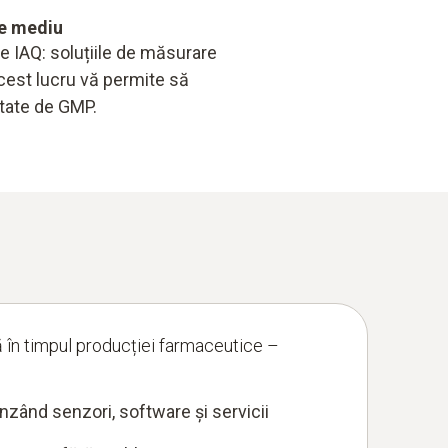
de mediu
e IAQ: soluțiile de măsurare
Acest lucru vă permite să
ntate de GMP.
 în timpul producției farmaceutice –
nzând senzori, software și servicii