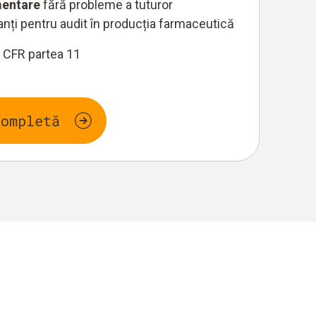
mentare
fără probleme a tuturor
anți pentru audit în producția farmaceutică
 CFR partea 11
completă