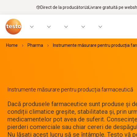
Direct de la producător
Livrare gratuită pe webs
Home
Pharma
Instrumente măsurare pentru producția fa
Instrumente măsurare pentru producția farmaceutică
Dacă produsele farmaceutice sunt produse și de
condiții climatice greșite, stabilitatea și, prin ur
medicamentelor pot avea de suferit. Consecințe
pierderi comerciale sau chiar cereri de despăgu
Nu lăsați acest lucru să se întâmple. Testo vă poa