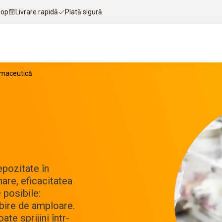
hop
Livrare rapidă
Plată sigură
rmaceutică
pozitate în
mare, eficacitatea
 posibile:
bire de amploare.
te sprijini într-