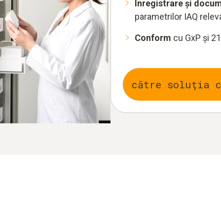
Înregistrare și docu
parametrilor IAQ relev
Conform
cu GxP și 21
către soluția 