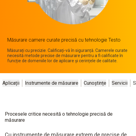
Măsurare camere curate precisă cu tehnologie Testo
Măsurați cu precizie. Calificați-vă în siguranță. Camerele curate
necesită metode precise de măsurare pentru a fi calificate în
funcție de domeniile lor de aplicare și cerințele de calitate.
Aplicații
Instrumente de măsurare
Cunoștințe
Servicii
S
Procesele critice necesită o tehnologie precisă de
măsurare
Cu instrumente de măsurare extrem de precise de