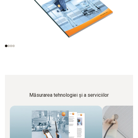
Măsurători în
Standarde
camere curate
importante privind
procedurile de
testare
Măsurarea tehnologiei și a serviciilor