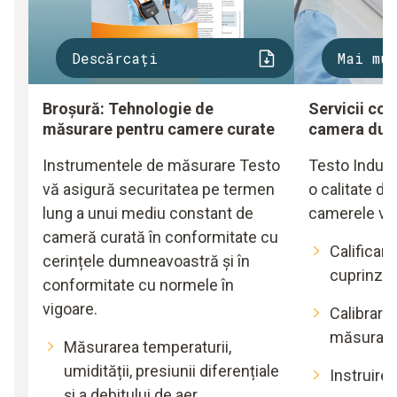
Descărcați
Mai mu
Broșură: Tehnologie de
Servicii co
măsurare pentru camere curate
camera dum
Instrumentele de măsurare Testo
Testo Indust
vă asigură securitatea pe termen
o calitate de
lung a unui mediu constant de
camerele vo
cameră curată în conformitate cu
Calificare
cerințele dumneavoastră și în
cuprinză
conformitate cu normele în
vigoare.
Calibrare
măsurar
Măsurarea temperaturii,
umidității, presiunii diferențiale
Instruire
și a debitului de aer