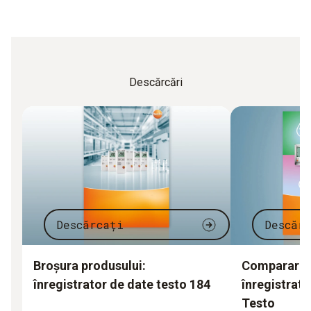
Descărcări
Descărcați
Descăr
Broșura produsului:
Compararea
înregistrator de date testo 184
înregistrato
Testo