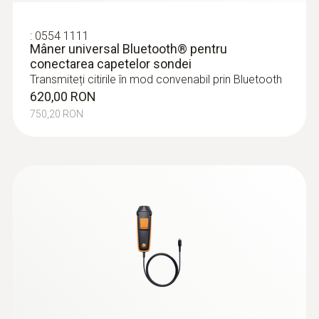
:
0554 1111
Mâner universal Bluetooth® pentru
conectarea capetelor sondei
Transmiteți citirile în mod convenabil prin Bluetooth
620,00 RON
750,20 RON
:
0563 4403
testo 440 - Set cu sondă pentru viteza
aerului cu elice de 100 mm cu BT
3.717,00 RON
4.497,57 RON