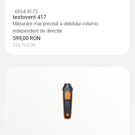
:
0554 4172
testovent 417
Măsurare mai precisă a debitului volumic
independent de direcție
599,00 RON
724,79 RON
:
0560 4401
testo 440 - Instrument pentru
măsurarea vitezei aerului și calitatea
aerului ambiental
1.810,00 RON
2.190,10 RON