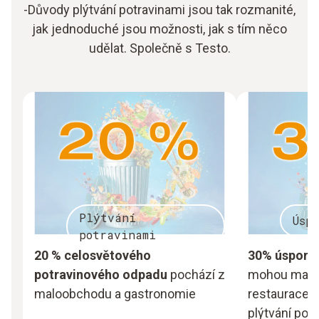
-Důvody plýtvání potravinami jsou tak rozmanité,
jak jednoduché jsou možnosti, jak s tím něco
udělat. Společně s Testo.
Plýtvání
Úsp
potravinami
20 % celosvětového
30% úspory
potravinového odpadu
pochází z
mohou maloo
maloobchodu a gastronomie
restaurace 
plýtvání pot