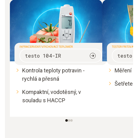
INFRAČERVENÝ/VPICHOVACÍ TEPLOMĚR
TESTER FRITOVACÍH
testo 104-IR
testo 
Kontrola teploty potravin -
Měření kva
rychlá a přesná
Šetřete fr
Kompaktní, vodotěsný, v
souladu s HACCP