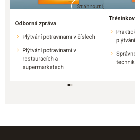
Stáhnout
Tréninková 
Odborná zpráva
Praktické
Plýtvání potravinami v číslech
plýtvání 
Plýtvání potravinami v
Správné p
restauracích a
techniky
supermarketech