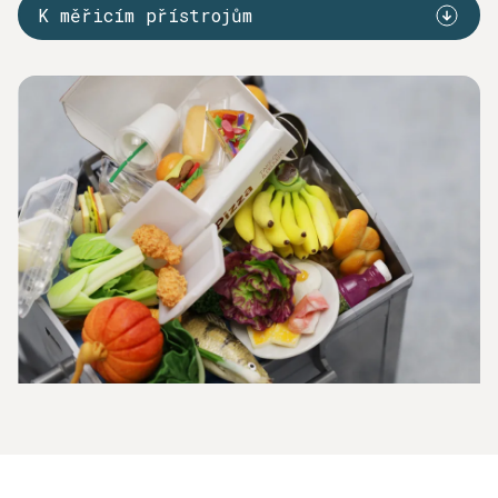
K měřicím přístrojům