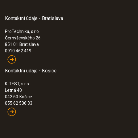
Kontaktní údaje - Bratislava
:
0572 2014
testo 160 IAQ - Wifi záznamník dat
s displejem a integrovanými senzory
ProTechnika, s.r.o.
pro teploty, vlhkost, CO2 a atmosférický
Černyševského 26
tlak
851 01
Bratislava
667,00€
0910 462 419
820,41€
Kontaktní údaje - Košice
K-TEST, s.r.o.
Letná 40
042 60
Košice
055 62 536 33